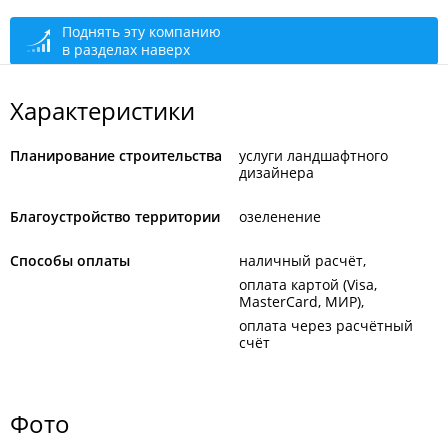
+7 914 707-16-72
Поднять эту компанию
в разделах наверх
+7 908 448-04-40
открыто: 09:00–21:00
Характеристики
Планирование строительства
услуги ландшафтного
дизайнера
Благоустройство территории
озеленение
Способы оплаты
наличный расчёт
оплата картой (Visa,
MasterCard, МИР)
оплата через расчётный
счёт
Фото