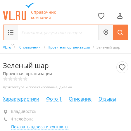
Справочник
компаний
VL.ru
/
Справочник
/
Проектная организация
/
Зеленый шар
Зеленый шар
Проектная организация
Архитектура и проектирование, дизайн
Характеристики
Фото
1
Описание
Отзывы
Владивосток
Владивосток
4 телефона
+7 (423) 290-51-15
Показать адреса и контакты
+7 (423) 277-16-72