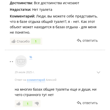
Достоинства:
Все достоинства исчезают
позвонила Кате, управляющей. Нашли, привезли во
Недостатки:
Нет туалета
Владивосток и отдали. Спасибо огромное!
Комментарий:
Люди, вы можете себе представить,
что в базе отдыха общий туалет?, я - нет. Как этот
объект может находится в базах отдыха - для меня
не понятно.
ответить
Спасибо
1
%
29 июля 2025 г.
Ответ на
комментарий
Алексей
на многих базах общие туалеты еще и души, ни
чего странного тут нет
ответить
1