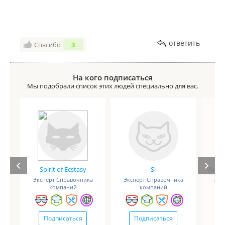
ответить
Спасибо
3
На кого подписаться
Мы подобрали список этих людей специально для вас.
Spirit of Ecstasy
Si
Анге
Эксперт Справочника
Эксперт Справочника
Экс
компаний
компаний
Подписаться
Подписаться