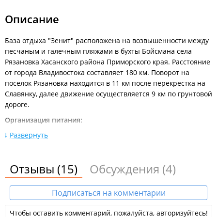
Личным автотранспортом:
Описание
Из Владивостока по трассе М60 Владивосток – Уссурийск до
поворота на п. Кипарисово (60 км). Далее, следуя указателю,
повернуть направо под мост с выездом налево в сторону п.
База отдыха "Зенит" расположена на возвышенности между
Раздольное (10 км). В Раздольном повернуть налево на мост
песчаным и галечным пляжами в бухты Бойсмана села
и далее двигаться в сторону п. Краскино по трассе А189
Рязановка Хасанского района Приморского края. Расстояние
согласно указателям. На повороте на Славянку необходимо
от города Владивостока составляет 180 км. Поворот на
повернуть направо в сторону Краскино, Андреевки. После
поселок Рязановка находится в 11 км после перекрестка на
моста и р. Рязановка, поворот с основной трассы налево, к
Славянку, далее движение осуществляется 9 км по грунтовой
морю (на повороте будут указатели на базы отдыха).
дороге.
Организация питания:
Питание организуется самостоятельно, есть
Развернуть
укомплектованеые индивидуальные кухни-прихожие с
плитой и посудой.
Отзывы
(15)
Обсуждения
(4)
На территории:
Борцовский ковер и спортивные снаряды;
Благоустроенные уличные туалеты, горячий душ и
Подписаться на комментарии
умывальники;
Мангальная зоны;
Чтобы оставить комментарий, пожалуйста, авторизуйтесь!