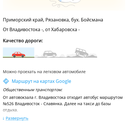
Приморский край, Рязановка, бух. Бойсмана
От Владивостока -, от Хабаровска -
Качество дороги:
Можно проехать на легковом автомобиле
Маршрут на картах Google
Общественным транспортом:
От автовокзала г. Владивостока отходит автобус маршрутом
№526 Владивосток - Славянка. Далее на такси до базы
отдыха.
Расписание движения междугородних автобусов от
Развернуть
автовокзала Владивосток