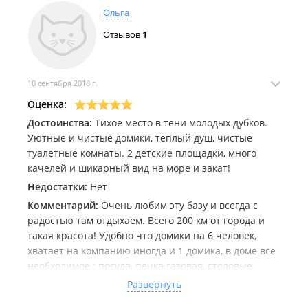
Ольга
Отзывов
1
10 сентября 2018 г.
Оценка:
Достоинства:
Тихое место в тени молодых дубков.
Уютные и чистые домики, тёплый душ, чистые
туалетные комнаты. 2 детские площадки, много
качелей и шикарный вид на море и закат!
Недостатки:
Нет
Комментарий:
Очень любим эту базу и всегда с
радостью там отдыхаем. Всего 200 км от города и
такая красота! Удобно что домики на 6 человек,
хватает на компанию иногда и 1 домика, в доме всё
необходимое : посуда, печка газовая, столовые
приборы, постельное белье. Кровати стоят
Развернуть
отдельно, но их легко можно собрать вместе и они