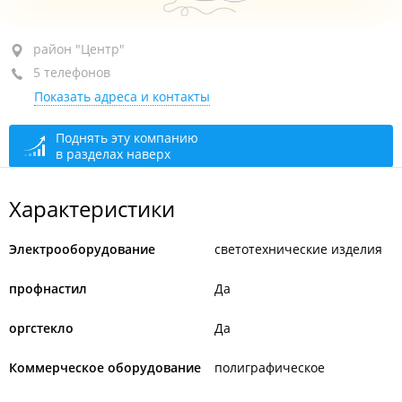
район "Центр", пр-т Партизанский, 44 кор. 12
район "Центр"
5 телефонов
+7 (423) 243-77-44
Показать адреса и контакты
+7 (423) 243-99-44
+7 914 331-32-68
Поднять эту компанию
в разделах наверх
+7 914 331-32-71
+7 914 793-11-91
Характеристики
сегодня закрыто
Электрооборудование
светотехнические изделия
профнастил
Да
оргстекло
Да
Коммерческое оборудование
полиграфическое