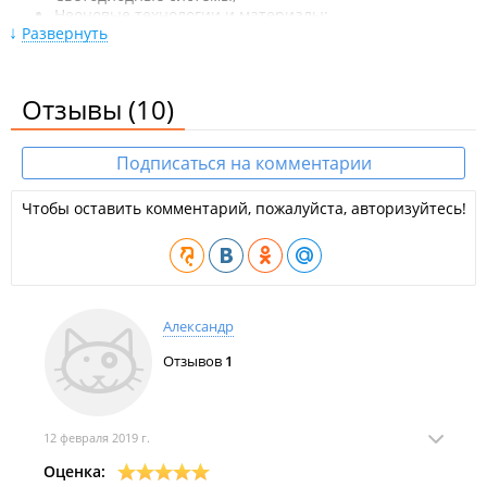
Неоновые технологии и материалы;
Развернуть
Шелкотрафаретные и термотрансферные технологии;
Листовые материалы;
Алюминиевые композитные сэндвич-панели;
Рулонные материалы для струйной печати;
Отзывы
(10)
Алюминиевые и пластиковые профили;
Мобильные выставочные системы Just;
Материалы для оформления места продаж;
Подписаться на комментарии
Клеевые и монтажные технологии;
Аэрозольные лаки и краски;
Чтобы оставить комментарий, пожалуйста, авторизуйтесь!
Профессиональный инструмент для раскроя;
Держатели и подвесные системы;
Одежда для маркировки;
Оборудование и металлофурнитура;
Оборудование Epson;
Мобильные выставочные системы Mark Bric;
Александр
Светодиодные табло;
Сотовый поликарбонат для теплиц, навесов,
Отзывов
1
перегородок.
ООО "Зенон Владивосток".
12 февраля 2019 г.
Оценка: