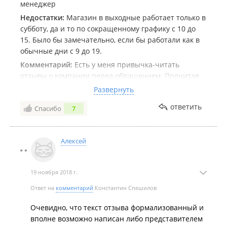
менеджер
Недостатки:
Магазин в выходные работает только в
субботу, да и то по сокращенному графику с 10 до
15. Было бы замечательно, если бы работали как в
обычные дни с 9 до 19.
Комментарий:
Есть у меня привычка-читать
отзывы о компании перед обращением. Прочитав
эти, мне, конечно, не захотелось обращаться в
Развернуть
такую компанию. Но нужен был лист ПВХ-пластика,
ответить
Спасибо
7
а они как раз рядом. Заехал, купил, уехал. Помогли
свернуть лист, чтобы влез в мой микрик. Претензий
нет. Или происки конкурентов, или компания
Алексей
исправилась. Жаль, что никто из сотрудников
ЗЕНОНа, не отвечает на такие отзывы. Может быть,
просто повезло? Хотя вряд ли, в торговом зале было
19 ноября 2018 г.
еще несколько покупателей и проблем с их
обслуживанием я также не заметил.
Ответ на
комментарий
Константин Спешилов
Очевидно, что текст отзыва формализованный и
вполне возможно написан либо представителем