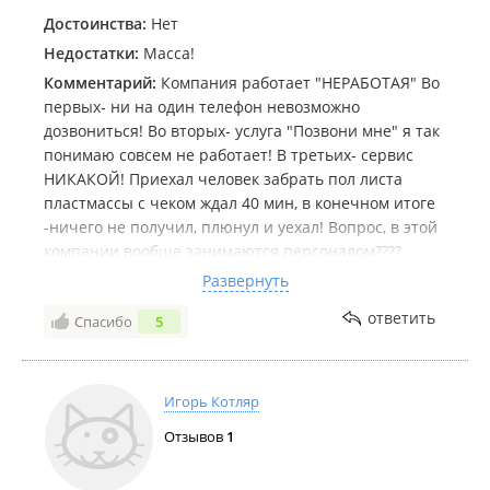
Достоинства:
Нет
Недостатки:
Масса!
Комментарий:
Компания работает "НЕРАБОТАЯ" Во
первых- ни на один телефон невозможно
дозвониться! Во вторых- услуга "Позвони мне" я так
понимаю совсем не работает! В третьих- сервис
НИКАКОЙ! Приехал человек забрать пол листа
пластмассы с чеком ждал 40 мин, в конечном итоге
-ничего не получил, плюнул и уехал! Вопрос, в этой
компании вообще занимаются персоналом????
Дата посещения:
17/11
Развернуть
Не понравилось:
АБСОЛЮТНО ВСЕ!
ответить
Спасибо
5
Игорь Котляр
Отзывов
1