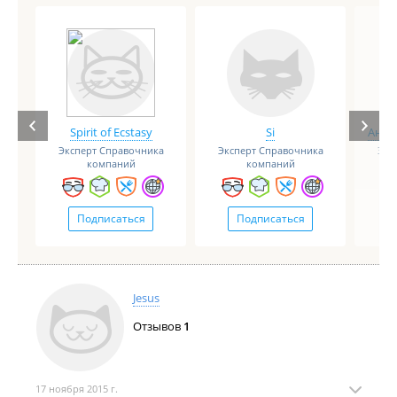
Spirit of Ecstasy
Si
Анге
Эксперт Справочника
Эксперт Справочника
Экс
компаний
компаний
Подписаться
Подписаться
Jesus
Отзывов
1
17 ноября 2015 г.