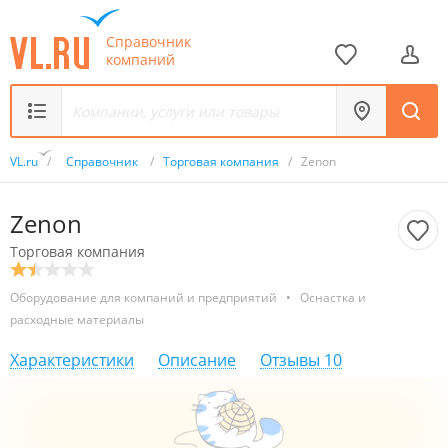
Справочник
компаний
VL.ru
/
Справочник
/
Торговая компания
/
Zenon
Zenon
Торговая компания
Оборудование для компаний и предприятий
•
Оснастка и
расходные материалы
Характеристики
Описание
Отзывы
10