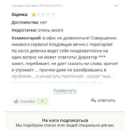
отредактировано 30 июня 2016 г.
Оценка:
Достоинства:
нет
Недостатки:
очень много
Комментарий:
в офис не дозвониться! Совершенно
никакого сервиса! Кладовщик вечно с перегаром!
На кассе девочка ведет себя неадекватно!ни на
один вопрос не может ответить! Директор ***
хамит, перебивает, не дает сказать ни слова, кричит
и угрожает. .. причем даже не разобравшись в
проблеме... а узнав суть претензий - сказал "ааа...
ну ладно тогда" и все, никаких извинений не
последовало! В торговом зале полный бардак, все в
Развернуть
пыли. Менеджер путается в брендах и
ответить
Спасибо
7
номенклатуре товара! Ужасный документооборот!
На кого подписаться
Мы подобрали список этих людей специально для вас.