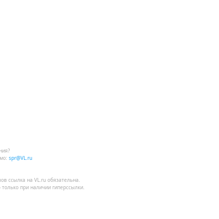
ния?
мо:
spr@VL.ru
лов
ссылка на VL.ru
обязательна.
 только при наличии гиперссылки.