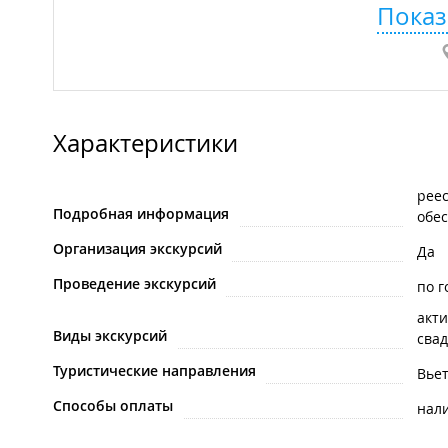
Показ
Характеристики
рее
Подробная информация
обе
Организация экскурсий
Да
Проведение экскурсий
по г
акти
Виды экскурсий
сва
Туристические направления
Вье
Способы оплаты
нал