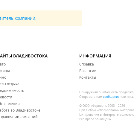
авитель компании.
САЙТЫ ВЛАДИВОСТОКА
ИНФОРМАЦИЯ
вто
Справка
фиша
Вакансии
ино
Контакты
азы отдыха
едвижимость
Обнаружили ошибку, есть предложе
овости
Отправьте нам
сообщение
или пись
бъявления
© ООО «Фарпост», 2003—2026
абота во Владивостоке
При любом использовании материа
Цитирование в Интернете возможно
правочник компаний
Все права защищены.