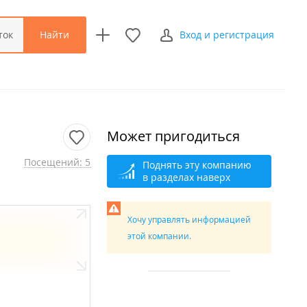
Найти
ток
Вход и регистрация
Может пригодиться
Посещений: 5
Поднять эту компанию
в разделах наверх
Хочу управлять информацией
этой компании.