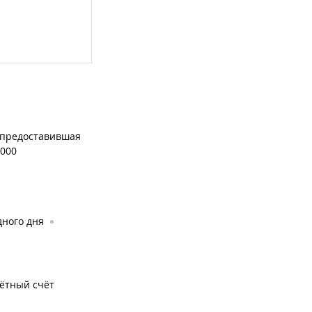
 предоставившая
 000
дного дня
чётный счёт