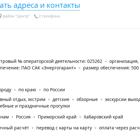
ать адреса и контакты
район "Центр"
2 телефона
стровый № операторской деятельности: 025262
организация,
спечение: ПАО САК «Энергогарант»
размер обеспечения: 500
ороду
по краю
по России
вный отдых, экстрим
детские
обзорные
экскурсии выхо
дебные и праздничные прогулки
тнам
Россия
Приморский край
Хабаровский край
ичный расчёт
перевод с карты на карту
оплата через рас