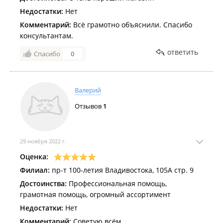
покупатель для него никто, а он местный царёк!
Недостатки:
Нет
Покупал в этом магазине товары перкодически, но
Комментарий:
Всё грамотно объяснили. Спасибо
больше не буду из отношения продавцов!!!
консультантам.
ответить
Спасибо
0
Валерий
Отзывов
1
29 ноября 2022 г.
Оценка:
Филиал:
пр-т 100-летия Владивостока, 105А стр. 9
Достоинства:
Профессиональная помощь,
грамотная помощь, огромный ассортимент
Недостатки:
Нет
Комментарий:
Советую всём