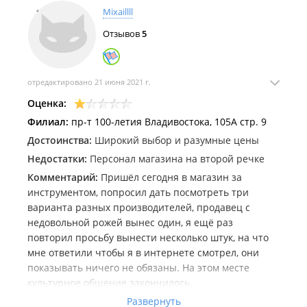
Mixaillll
Отзывов
5
отредактировано 21 июня 2021 г.
Оценка:
Филиал:
пр-т 100-летия Владивостока, 105А стр. 9
Достоинства:
Широкий выбор и разумные цены
Недостатки:
Персонал магазина на второй речке
Комментарий:
Пришёл сегодня в магазин за
инструментом, попросил дать посмотреть три
варианта разных производителей, продавец с
недовольной рожей вынес один, я ещё раз
повторил просьбу вынести несколько штук, на что
мне ответили чтобы я в интернете смотрел, они
показывать ничего не обязаны. На этом месте
культурное общение закончилось.
Очень плохо, когда хороший магазин теряет
Развернуть