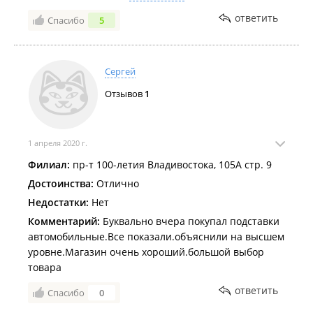
покупателей из-за ***-персонала.
ответить
Спасибо
5
Судя по комментариям руководство знает про
хамское отношение своих сотрудников, но видимо
его также посылают лесом, как и покупателей.
Сергей
Отзывов
1
1 апреля 2020 г.
Филиал:
пр-т 100-летия Владивостока, 105А стр. 9
Достоинства:
Отлично
Недостатки:
Нет
Комментарий:
Буквально вчера покупал подставки
автомобильные.Все показали.объяснили на высшем
уровне.Магазин очень хороший.большой выбор
товара
ответить
Спасибо
0