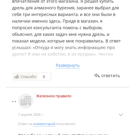
впечатления от этого магазина. Я решил купить
дрель для алмазного бурения, заранее выбрал для
себя три интересных варианта, и все они были в
наличии именно здесь. Придя в магазин, я
попросил консультанта помочь с выбором,
объяснил, для каких задач мне нужна дрель, и
показал модели, которые мне понравились. В ответ
услышал: «Откуда я могу знать информацию про
дрели? Я ими не работаю, я их продаю». Честно
говоря, такой ответ меня сильно удивил, поэтому в
Развернуть
тот день я ничего покупать не стал.
На следующий день я снова пришёл в этот магазин
ответить
Спасибо
0
уже за коронкой для своей старой дрели. На этот
раз ко мне подошёл другой консультант, который
действительно помог разобраться с выбором. В
Железное правило
итоге благодаря ему я купил и новую дрель, и
коронку.
7 апреля 2026 г.
Ответ на
комментарий
Константин