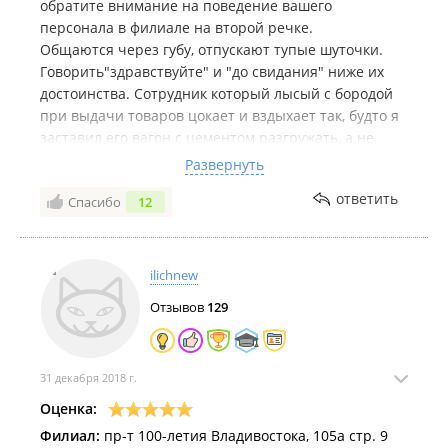
обратите внимание на поведение вашего
персонала в филиале на второй речке.
Общаются через губу, отпускают тупые шуточки.
Говорить"здравствуйте" и "до свидания" ниже их
достоинства. Сотрудник который лысый с бородой
при выдачи товаров цокает и вздыхает так, будто я
заставил его вагон с цементом разгружать, а не
прошу принести показать товар который я
Развернуть
собираюсь купить. На вопросы отвечает нехотя,
ответить
Спасибо
12
уклончиво будто сам понятия не имеет что продает
и всё это с таким видом будто я пришел у него в
долг брать
ilichnew
Дважды был, третий раз не поеду.
Отзывов
129
31 декабря 2018 г.
Оценка:
Филиал:
пр-т 100-летия Владивостока, 105а стр. 9