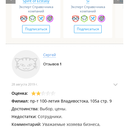
Spirit of Ecstasy
Si
Анге
Эксперт Справочника
Эксперт Справочника
Экс
компаний
компаний
Подписаться
Подписаться
Сергей
Отзывов
1
28 августа 2019 г.
Оценка:
Филиал:
пр-т 100-летия Владивостока, 105а стр. 9
Достоинства:
Выбор, цены.
Недостатки:
Сотрудники.
Комментарий:
Уважаемые хозяева бизнеса,