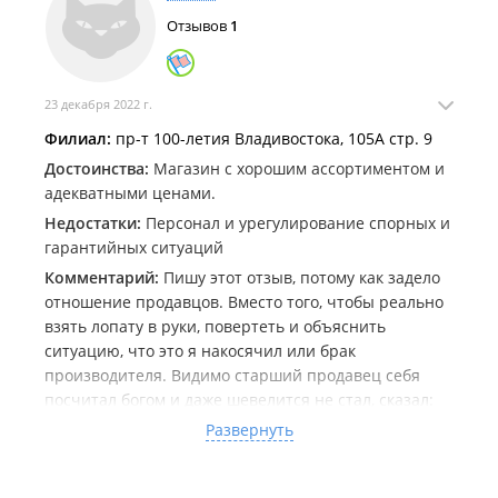
Отзывов
1
23 декабря 2022 г.
Филиал:
пр-т 100-летия Владивостока, 105А стр. 9
Достоинства:
Магазин с хорошим ассортиментом и
адекватными ценами.
Недостатки:
Персонал и урегулирование спорных и
гарантийных ситуаций
Комментарий:
Пишу этот отзыв, потому как задело
отношение продавцов. Вместо того, чтобы реально
взять лопату в руки, повертеть и объяснить
ситуацию, что это я накосячил или брак
производителя. Видимо старший продавец себя
посчитал богом и даже шевелится не стал, сказал:
на лопаты гарантий нет, вы первый, кто пришли с
Развернуть
этой проблемой и вообще типа ты сам "дурак"!
22.12.2022 купил лопату для убоки снега, причём
продавец предложил единственный оставшийся у