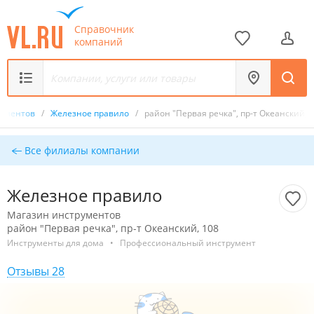
Справочник
компаний
рументов
/
Железное правило
/
район "Первая речка", пр-т Океанский, 
Все филиалы компании
Железное правило
Магазин инструментов
район "Первая речка", пр-т Океанский, 108
Инструменты для дома
•
Профессиональный инструмент
Отзывы 28