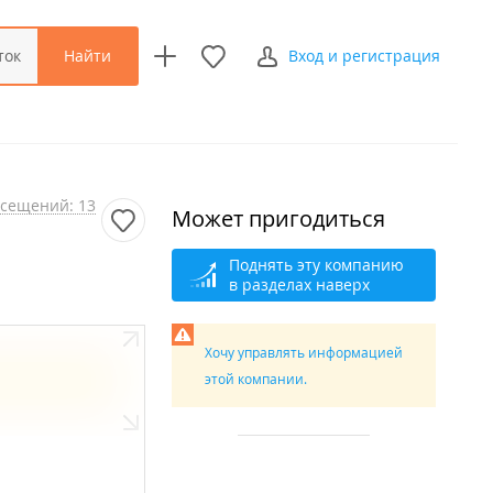
Найти
ток
Вход и регистрация
сещений: 13
Может пригодиться
Поднять эту компанию
в разделах наверх
Хочу управлять информацией
этой компании.