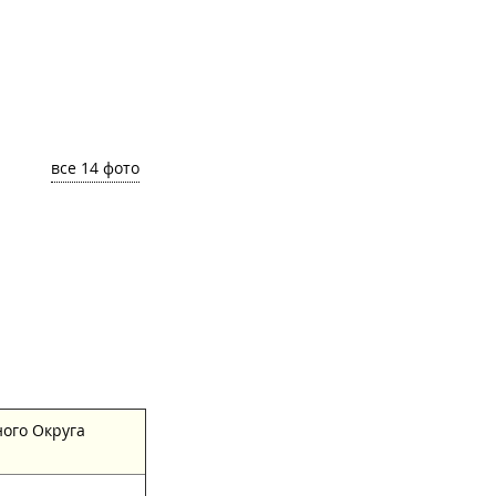
все 14 фото
все 15 фото
ного Округа