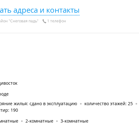
ать адреса и контакты
йон "Снеговая падь"
1 телефон
дивосток
роде
ояние жилья: сдано в эксплуатацию
количество этажей: 25
тир: 190
омнатные
2-комнатные
3-комнатные