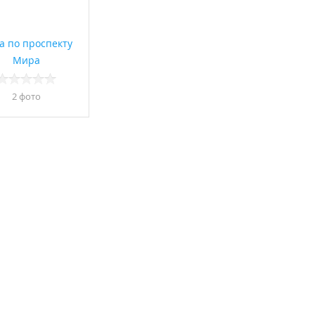
все 13 фото
а по проспекту
Мира
2 фото
все 12 фото
все 15 фото