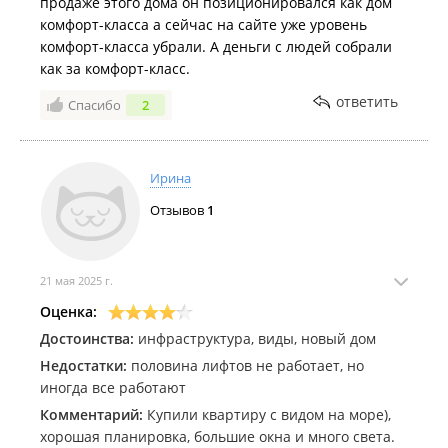
продаже этого дома он позиционировался как дом
Это двор, в котором приятно гулять, отдыхать или просто
комфорт-класса а сейчас на сайте уже уровень
возвращаться домой.
комфорт-класса убрали. А деньги с людей собрали
Февраль 2023
как за комфорт-класс.
Дом уже сдан, ключи можно получить в день оплаты.
ответить
Расположение ЖК "Видный":
Спасибо
2
Комплекс расположен на улице Карбышева — в спокойном и
удобном для жизни районе Владивостока. Здесь нет
городской суеты, но при этом вся инфраструктура и
Ирина
транспорт — рядом. Удобный выезд позволяет быстро
Отзывов
1
добраться как до центра города, так и до других районов. В
Январь 2023
шаговой доступности — остановки общественного
транспорта с маршрутами в основные точки Владивостока.
21 мая 2025 г.
Локация подойдёт как для автомобилистов, так и для тех, кто
предпочитает передвигаться на автобусе. Расстояние от
Оценка:
комплекса до автовокзала составляет 5 км, до Покровского
Достоинства:
инфраструктура, виды, новый дом
парка — 8 км, до международного аэропорта — 45 км.
Недостатки:
половина лифтов не работает, но
Инфраструктура ЖК "Видный":
иногда все работают
Декабрь 2022
Всё необходимое — буквально рядом: детские сады, школы,
Комментарий:
Купили квартиру с видом на море),
поликлиники, магазины, кафе и салоны красоты. В самом
хорошая планировка, большие окна и много света.