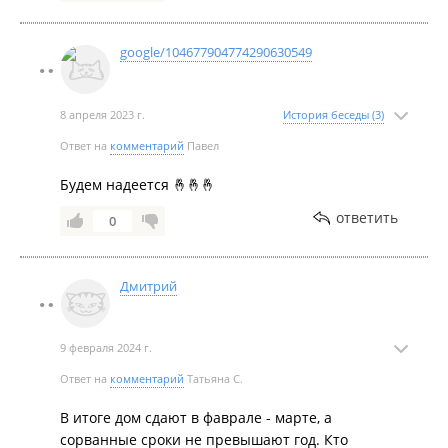
Дизайн-проект
google/104677904774290630549
8 апреля 2023 г.
История беседы (3)
Ответ на
комментарий
Павел
Будем надеется 🤞🤞🤞
Декабрь 2019
ответить
0
Дмитрий
9 февраля 2024 г.
Ответ на
комментарий
Татьяна С.
В итоге дом сдают в фаврале - марте, а
сорванные сроки не превышают год. Кто