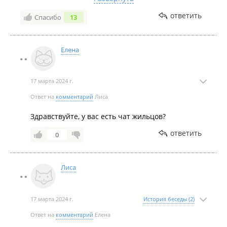
Август 2021
никакого, взаимодействия тоже. никто не
ответить
Спасибо
13
компетентен в вопросах по дому, элементарно при
вопросе как найти лестницу( что не так то просто)
говорят смотрите проектную организацию
Елена
17 марта 2024 г.
Июль 2021
Ответ на
комментарий
Лиса
Здравствуйте, у вас есть чат жильцов?
ответить
0
Лиса
Июнь 2021
17 марта 2024 г.
История беседы (2)
Ответ на
комментарий
Елена