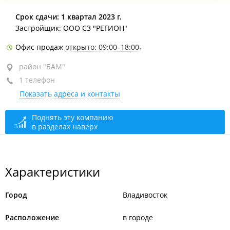
район "БАМ", ул. Карбышева, 22Б
Срок сдачи: 1 квартал 2023 г.
Застройщик: ООО СЗ "РЕГИОН"
Офис продаж
открыто: 09:00–18:00
район "БАМ"
1 телефон
Показать адреса и контакты
Поднять эту компанию
в разделах наверх
Характеристики
Город
Владивосток
Расположение
в городе