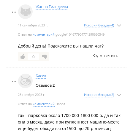
Жанна Гильдеева
11 сентября 2023 г.
История беседы (4)
Ответ на
комментарий
google/104677904774290630549
Добрый день! Подскажите вы нашли чат?
ответить
0
Басик
Отзывов
2
23 ноября 2023 г.
История беседы (2)
Ответ на
комментарий
Павел
так - парковка около 1700 000-1800 000 р, да и так
она в месяц, даже при купленност машино-месте
еще будет обходится от1500- до 2К р в месяц