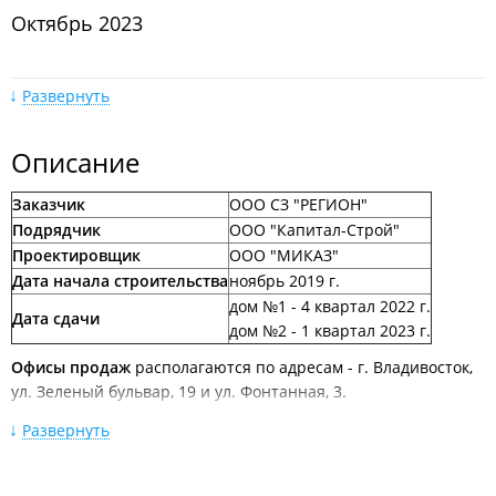
Октябрь 2023
Развернуть
Описание
Заказчик
ООО СЗ "РЕГИОН"
Сентябрь 2023
Подрядчик
ООО "Капитал-Строй"
Проектировщик
ООО "МИКАЗ"
Дата начала строительства
ноябрь 2019 г.
дом №1 - 4 квартал 2022 г.
Дата сдачи
дом №2 - 1 квартал 2023 г.
Офисы продаж
располагаются по адресам - г. Владивосток,
ул. Зеленый бульвар, 19 и ул. Фонтанная, 3.
Август 2023
Описание ЖК "Видный":
Развернуть
Дом №1 - количество квартир 287 шт.
Проектом предусмотрены квартиры: