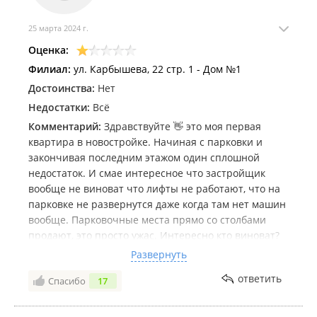
25 марта 2024 г.
Январь 2022
Оценка:
Филиал:
ул. Карбышева, 22 стр. 1 - Дом №1
Достоинства:
Нет
Недостатки:
Всё
Комментарий:
Здравствуйте 👋 это моя первая
квартира в новостройке. Начиная с парковки и
Декабрь 2021
закончивая последним этажом один сплошной
недостаток. И смае интересное что застройщик
вообще не виноват что лифты не работают, что на
парковке не развернутся даже когда там нет машин
вообще. Парковочные места прямо со столбами
продают, это просто ужас. Интересно кто виноват?
Наверное рабочие плохо строили. Слава богу
Развернуть
родственников отговорил покупать у этого
Ноябрь 2021
ответить
Спасибо
17
застройщика вообще какую либо недвижимость.!!!