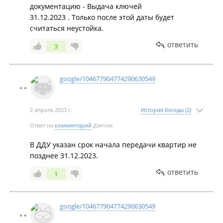
документацию - Выдача ключей
31.12.2023 . Только после этой даты будет
считаться неустойка.
Апрель 2020
ответить
3
google/104677904774290630549
2 апреля 2023 г.
История беседы (2)
Март 2020
Ответ на
комментарий
Дэнчик
В ДДУ указан срок начала передачи квартир не
позднее 31.12.2023.
ответить
1
google/104677904774290630549
Февраль 2020