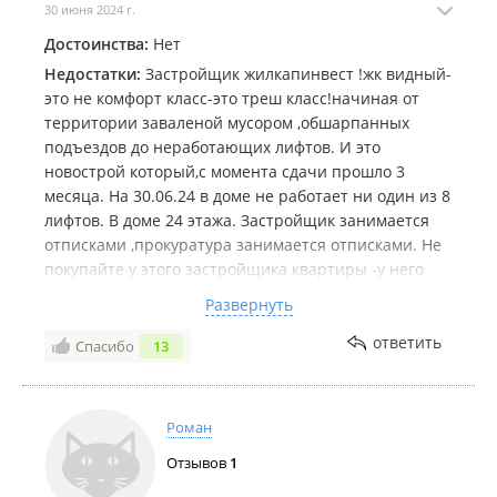
30 июня 2024 г.
Достоинства:
Нет
Недостатки:
Застройщик жилкапинвест !жк видный-
это не комфорт класс-это треш класс!начиная от
территории заваленой мусором ,обшарпанных
подъездов до неработающих лифтов. И это
Март 2022
новострой который,с момента сдачи прошло 3
месяца. На 30.06.24 в доме не работает ни один из 8
лифтов. В доме 24 этажа. Застройщик занимается
отписками ,прокуратура занимается отписками. Не
покупайте у этого застройщика квартиры -у него
все жк в таком отвратительном состоянии. Не
Развернуть
понятно как они сдают городу дома. Как у них
принимают эти дома? Где строй контроль? За
ответить
Спасибо
13
Февраль 2022
огромные деньги люди покупают бараки .
Роман
Отзывов
1