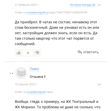
21 февраля 2023 г.
История беседы (4)
Ответ на
комментарий
google/104677904774290630549
Да приобрел. В чатах не состою, ненавижу этот
спам бесконечный. Даже не узнавал есть он или
нет, застройщик должен знать, если он есть. Да
там столько квартир что этот чат порвется от
сообщений.
ответить
0
Павел
Отзывов
1
10 апреля 2023 г.
Ответ на
комментарий
Иван
Вообще, глядя, к примеру, на ЖК Театральный и
ЖК Морион. То проблема не даже не сколько, что