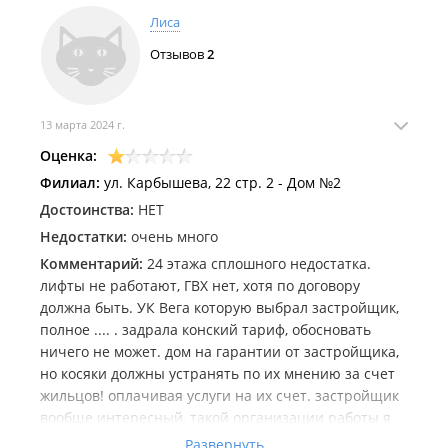
Лиса
Отзывов
2
Октябрь 2021
13 марта 2024 г.
Оценка:
Филиал:
ул. Карбышева, 22 стр. 2 - Дом №2
Достоинства:
НЕТ
Недостатки:
очень много
Комментарий:
24 этажа сплошного недостатка.
лифты не работают, ГВХ нет, хотя по договору
Сентябрь 2021
должна быть. УК Вега которую выбрал застройщик,
полное .... . задрала конский тариф, обосновать
ничего не может. дом на гарантии от застройщика,
но косяки должны устранять по их мнению за счет
жильцов! оплачивая услуги на их счет. застройщик
вообще интересный, такой организации работы я
не видела никогда. информирования толком
Развернуть