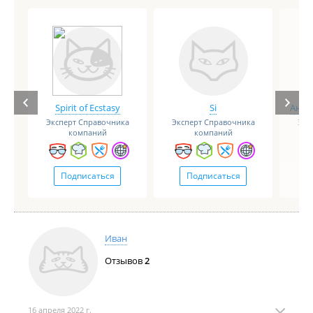
Spirit of Ecstasy
Si
Анге
Эксперт Справочника
Эксперт Справочника
Экс
компаний
компаний
Подписаться
Подписаться
Иван
Отзывов
2
16 апреля 2022 г.