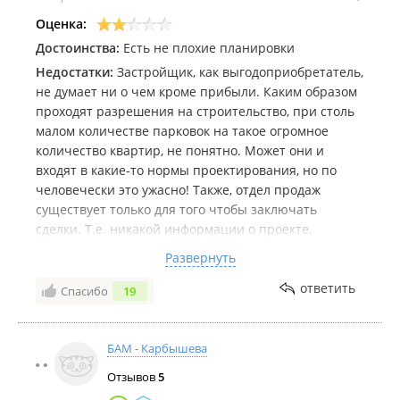
Оценка:
Достоинства:
Есть не плохие планировки
Недостатки:
Застройщик, как выгодоприобретатель,
не думает ни о чем кроме прибыли. Каким образом
проходят разрешения на строительство, при столь
малом количестве парковок на такое огромное
количество квартир, не понятно. Может они и
входят в какие-то нормы проектирования, но по
человечески это ужасно! Также, отдел продаж
существует только для того чтобы заключать
сделки. Т.е. никакой информации о проекте,
реальных сроках строительства, о планировании
Развернуть
территории и все что связано технической частью
объектов, вам не предоставят. Введут в
ответить
Спасибо
19
заблуждение и обманут о сроках строительства!
БАМ - Карбышева
Отзывов
5