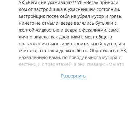
УК «Вега» не ухаживала??? УК «Вега» приняли
Сентябрь 2022
2024 год
дом от застройщика в ужаснейшем состоянии,
Жители недавно сданного ЖК на Карбышева поднимаются
застройщик после себя не убрал мусор и грязь,
пешком на 24-й этаж из-за неработающих лифтов
ничего не отмыли, везде валялись бутылки с
.
желтой жидкостью и ведра с фекалиями, сама
лично видела, как дворники с мест общего
пользования выносили строительный мусор, и я
считала, что так и должно быть. Обратилась в УК,
нахваленную вами, по поводу выноса мусора с
Август 2022
лестниц и с трех этажей, а они сказали: «Мы это
выносить не будем, собственники должны сами
Развернуть
это делать, а как найти, кто это сделал?» Так что
будем обрастать строительным мусором. А
камеры кто установил на технических этажах и
парковке? Не застройщик, а УК «Вега», лично
общалась с представителем УК Николаем он
Июль 2022
руководил процессом установки. Это моя первая
покупка квартиры, и я постоянно следила за
ходом строительства по камере( на сайте
застройщика), и после сдачи одни из первых
получили ключи и пошли смотреть дом, и почти