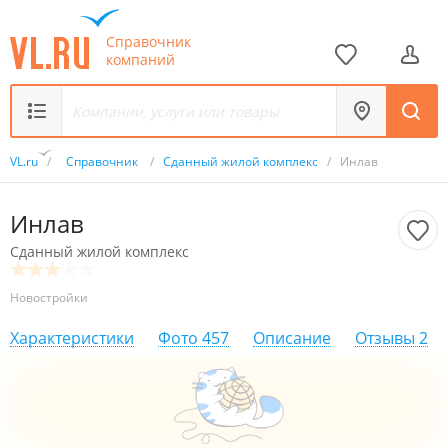
Справочник
компаний
VL.ru
/
Справочник
/
Сданный жилой комплекс
/
Инлав
Инлав
Сданный жилой комплекс
Новостройки
Характеристики
Фото
457
Описание
Отзывы
2