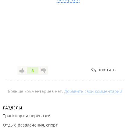
гостинкам, намечается новый тренд -
апартаменты. Ведь это двойная выгода! :-)
.
Сентябрь 2022
ответить
3
Август 2022
Больше комментариев нет.
Добавить свой комментарий
РАЗДЕЛЫ
Транспорт и перевозки
Июль 2022
Отдых, развлечения, спорт