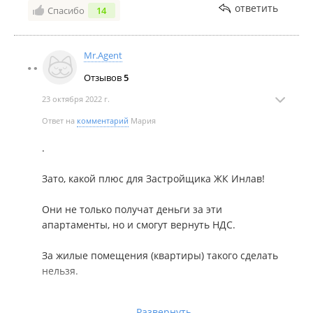
Декабрь 2022
ответить
Спасибо
14
Mr.Agent
Отзывов
5
23 октября 2022 г.
Ответ на
комментарий
Мария
Ноябрь 2022
.
Зато, какой плюс для Застройщика ЖК Инлав!
Они не только получат деньги за эти
апартаменты, но и смогут вернуть НДС.
Октябрь 2022
За жилые помещения (квартиры) такого сделать
нельзя.
Поэтому, боюсь, к поздняковским современным
Развернуть