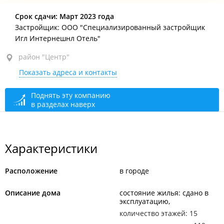
район "Центр", ул. Прапорщика Комарова, 34
Срок сдачи: Март 2023 года
Застройщик: ООО "Специализированный застройщик
Игл Интернешнл Отель"
район "Центр"
Показать адреса и контакты
Поднять эту компанию
в разделах наверх
Характеристики
Расположение
в городе
Описание дома
состояние жилья: сдано в
эксплуатацию
количество этажей: 15