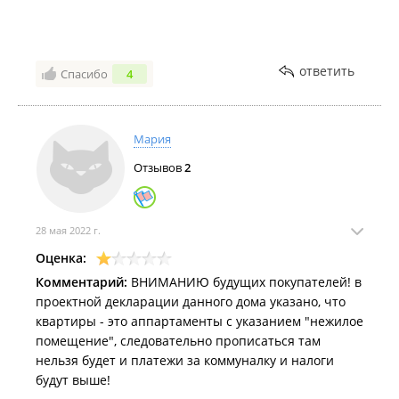
городской жизни.
Рядом находится множество объектов инфраструктуры, все
торговые центры, рестораны, магазины - все в пешей
ответить
Спасибо
4
доступности. Рядом находится Покровский парк. До
Февраль 2023
Центральной площади медленным шагом можно дойти за 15
минут, или прогуляться до Спортивной набережной. Рядом
Мария
поликлиники, тренажерные залы, банки и аптеки.
Отзывов
2
Продажа квартир в ЖК "Инлав":
Посмотреть предложения о продаже квартир в ЖК "Инлав"
можно на
Farpost
.
28 мая 2022 г.
Январь 2023
Оценка:
Комментарий:
ВНИМАНИЮ будущих покупателей! в
проектной декларации данного дома указано, что
квартиры - это аппартаменты с указанием "нежилое
помещение", следовательно прописаться там
нельзя будет и платежи за коммуналку и налоги
будут выше!