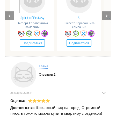
Spirit of Ecstasy
Si
Анге
Эксперт Справочника
Эксперт Справочника
Экс
компаний
компаний
Подписаться
Подписаться
Елена
Отзывов
2
26 марта 2025 г.
Оценка:
Достоинства:
Шикарный вид на город! Огромный
плюс в том,что можно купить квартиру с отделкой!