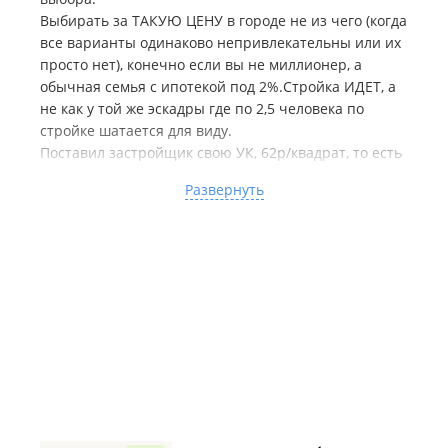
Выбирать за ТАКУЮ ЦЕНУ в городе не из чего (когда
все варианты одинаково непривлекательны или их
просто нет), конечно если вы не миллионер, а
обычная семья с ипотекой под 2%.Стройка ИДЕТ, а
не как у той же эскадры где по 2,5 человека по
стройке шатается для виду.
Поставил застройщик свою УК, 62р/квадрат, то есть
за обычную однушку в 40 квадратов платеж в месяц
Развернуть
2400р, не забываем что если покупаем
машиноместо, то так же платим и за него 800р/мес
по данному тарифу, отдельно оплачивается
консьерж 500р с каждой квартиры. С одной стороны
- не дешево, с другой - не дорого, для сравнения:
ЖК *** - УК РЕНЕССАНС - 113р/квадрат
*** - УК РЕНЕССАНС, 120р/квадрат
ЖК *** - УК Зеленый бульвар 40р/квадратНо
покупая квартиру в ЖК историческом вам лучше
разок подняться пешком с переезда на снеговой
вверх к ЖК и прикиньте сможете ли вы так ходить
(даже если у вас есть машина). Но вообще