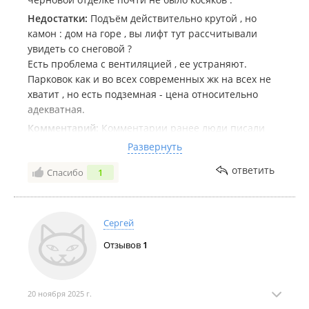
Фотографию честно украл в группе нашего ЖК.
Недостатки:
Подъём действительно крутой , но
камон : дом на горе , вы лифт тут рассчитывали
увидеть со снеговой ?
Есть проблема с вентиляцией , ее устраняют.
Парковок как и во всех современных жк на всех не
хватит , но есть подземная - цена относительно
адекватная.
Комментарий:
Комментарии ранее люди писали
явно на эмоциях. Поправьте комментарии ,
Развернуть
половина из них потеряла свою актуальность!
ответить
Спасибо
1
Отопление работает , трубы горячие. Связи нет
только в лифтах. Горячая вода нормальная , если
стояк не жилой - воду нужно спускать. УК последний
месяц стала сильно лучше работать , но до
Сергей
недавнего времени к ним действительно было
Отзывов
1
много вопросов. Мусор везде повывозили , в том
числе за нерадивыми собственниками, которые
решили , что парковка - это мусорка. В общем
классика жанра : народ видит только негатив .
20 ноября 2025 г.