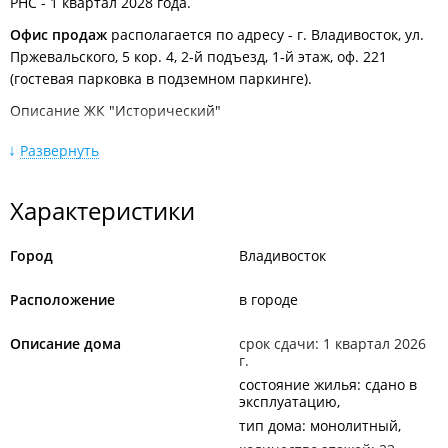
РНС - 1 квартал 2028 года.
Офис продаж
располагается по адресу - г. Владивосток, ул.
Пржевальского, 5 кор. 4, 2-й подъезд, 1-й этаж, оф. 221
(гостевая парковка в подземном паркинге).
Описание ЖК "Исторический"
Жилой комплекс комфорт-плюс класса "Исторический"
—
Развернуть
это современный проект, включающий 9 жилых домов
переменной этажности (16 – 25 этажей) с благоустроенной
Характеристики
территорией «История Парк» и развитой внутренней
инфраструктурой. В комплексе представлены квартиры
свободной планировки площадью от 25 до 117 м².
Город
Владивосток
В домах предусмотрено централизованное отопление,
Расположение
в городе
теплые лоджии с панорамным витражным остеклением, в
каждом подъезде установлены по 2-4 современных лифта.
Описание дома
срок сдачи: 1 квартал 2026
Современный проект благоустройства включает детские
г.
игровые и спортивные площадки, гриль-зоны, памп-трек,
состояние жилья: сдано в
эксплуатацию
площадку для выгула питомцев, более 3 км прогулочных
тип дома: монолитный
маршрутов, видовую площадку и зону воркаут. Площадь