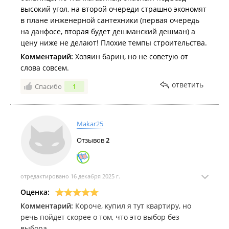
2025 год
высокий угол, на второй очереди страшно экономят
Против дороги через частный сектор на сопке Холодильник
в плане инженерной сантехники (первая очередь
во Владивостоке выступили все допущенные к обсуждениям
на данфосе, вторая будет дешманский дешман) а
участники.
цену ниже не делают! Плохие темпы строительства.
Комментарий:
Хозяин барин, но не советую от
Новую дорогу к ЖК на сопке Холодильник планируют
слова совсем.
построить за два года.
ответить
2024 год
Спасибо
1
В строящемся жилом комплексе на сопке Холодильник
загорелся технический этаж
.
Makar25
Отзывов
2
отредактировано 16 декабря 2025 г.
Оценка:
Комментарий:
Короче, купил я тут квартиру, но
речь пойдет скорее о том, что это выбор без
выбора.