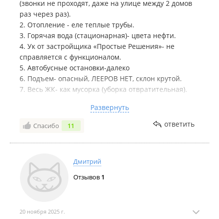
(звонки не проходят, даже на улице между 2 домов
раз через раз).
2. Отопление - еле теплые трубы.
3. Горячая вода (стационарная)- цвета нефти.
4. Ук от застройщика «Простые Решения»- не
справляется с функционалом.
5. Автобусные остановки-далеко
6. Подъем- опасный, ЛЕЕРОВ НЕТ, склон крутой.
7. Весь ЖК- как мусорка (уборка отвратительная).
8. Дом весь грязный и пыльный, квитанции по УК
Развернуть
уже оплачиваются (суммы непонятные ,представить
Ук «Поостые Решения»- ОТ ЗАСТРОЙЩИКА, на
ответить
Спасибо
11
контакт не идёт вопросы дома толком не решаются.
9. Квитанции за вод и свет не приходят уже 3
месяца 🤦🏼‍♀️
Дмитрий
10. У консьержа нет мониторов и камер видео
наблюдения (смысл его не ясен).
Отзывов
1
11. ПАРКОВКИ НЕХВАТАЕТ
12. Автомобильный паркинг завален мусором.
13. Отвратительные вазоны-как гробницы, куски
20 ноября 2025 г.
бетона по территории всей-выглядит ужасно