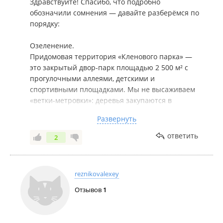
Здравствуйте! Спасибо, что подробно
Конкурентных преимуществ на фоне других
обозначили сомнения — давайте разберёмся по
застройщиков абсолютно нет.
порядку:
Озеленение.
Придомовая территория «Кленового парка» —
это закрытый двор-парк площадью 2 500 м² с
прогулочными аллеями, детскими и
спортивными площадками. Мы не высаживаем
«ветки-метровки»: деревья закупаются в
специализированном питомнике, ландшафт
Развернуть
реализуется подрядчиком федерального уровня.
Зеленая среда — не декларация, а часть
ответить
2
концепции.
Расположение и транспорт.
reznikovalexey
Да, район только начинает преображение — и
вместе с «Кленовым парком» здесь появятся
Отзывов
1
новая дорога, освещение и автобусная
остановка. Проект уже обсуждается с
администрацией и планируется реализовать до