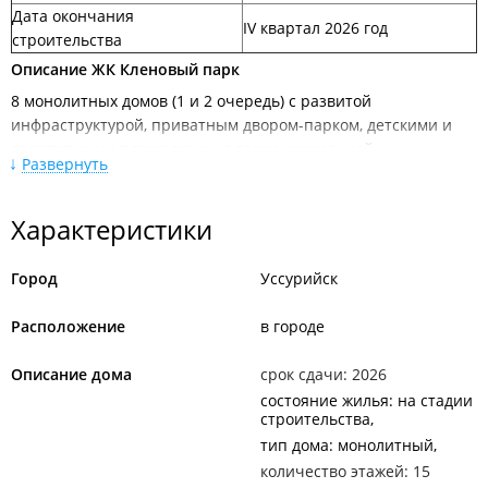
Дата окончания
IV квартал 2026 год
строительства
Описание ЖК Кленовый парк
8 монолитных домов (1 и 2 очередь) с развитой
инфраструктурой, приватным двором-парком, детскими и
спортивными площадками, а также уникальной
Развернуть
архитектурой высокого класса.
от 42 до 83 м2 - площадь квартир с продуманными
Характеристики
планировками, где каждый метр используется с
максимальной пользой. Уникальное предложение —
Город
Уссурийск
однокомнатные квартиры со свободной планировкой для
реализации любых дизайнерских идей.
Расположение
в городе
2 500 м2 - площадь приватного двора-парка с детскими и
спортивными площадками, семейными зонами отдыха и
Описание дома
срок сдачи: 2026
аллеей кленов, выращенных специально для проекта.
состояние жилья: на стадии
строительства
2 300 м2 - площадь коммерческих помещений на первых
этажах комплекса с уличным входом. Здесь создадут
тип дома: монолитный
полноценную экосистему сервисов для комфорта жильцов.
количество этажей: 15