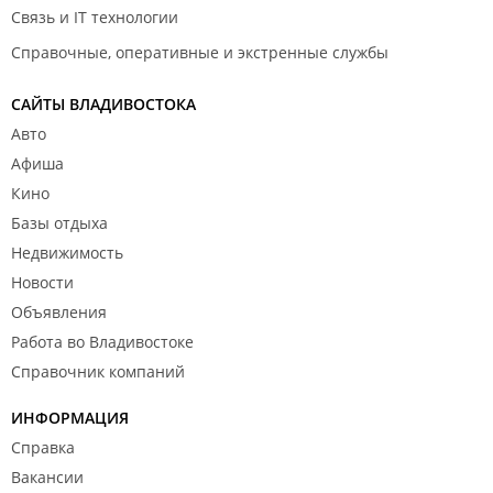
Если остались сомнения — приглашаем вас на
Связь и IT технологии
встречу. Покажем проект, план благоустройства,
расскажем о решениях, которые, возможно, не
Справочные, оперативные и экстренные службы
видны снаружи, но формируют ощущение
настоящего дома. Уверены: «Кленовый парк» вас
САЙТЫ ВЛАДИВОСТОКА
приятно удивит.
Авто
Афиша
С уважением, команда ЖК «Кленовый парк».
Кино
Базы отдыха
Недвижимость
Новости
Объявления
Работа во Владивостоке
Справочник компаний
ИНФОРМАЦИЯ
Справка
Вакансии