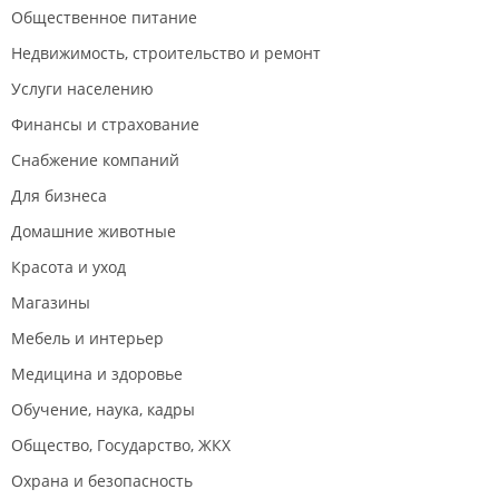
но и тем, кто за рулём, здесь будет комфортно.
Общественное питание
Для жителей и гостей предусмотрено достаточно
Недвижимость, строительство и ремонт
мест, чтобы не тратить время на поиски.
Услуги населению
Въезд и выезд.
Финансы и страхование
Сейчас работает временный стройподъезд.
Финальные проезды будут расширены,
Снабжение компаний
предусмотрен отдельный карман для гостей,
Для бизнеса
чтобы обеспечить комфортный трафик и
Домашние животные
безопасность.
Красота и уход
Главное отличие.
Магазины
«Кленовый парк» — не точечная застройка, а
семейный квартал с продуманной
Мебель и интерьер
инфраструктурой: двор без машин,
Медицина и здоровье
коммерческие помещения на первых этажах,
благоустроенные входные группы без лестниц,
Обучение, наука, кадры
кладовые. Мы создаём не просто дома, а
Общество, Государство, ЖКХ
комфортную городскую среду.
Охрана и безопасность