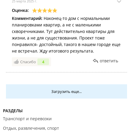
25 марта 2025 г.
ввода первой очереди. Для пешеходов
Оценка:
предусмотрим безопасный переход через
Комментарий:
магистраль.
Наконец-то дом с нормальными
планировками квартир, а не с маленькими
скворечниками. Тут действительно квартиры для
Архитектура и этажность.
жизни, а не для существования. Проект тоже
Восемь монолитных корпусов на 9 и 14 этажей,
понравился- достойный, такого в нашем городе еще
по 8 квартир на этаже, два лифта — это не
не встречал. Жду итогового результата.
«общага», а класс комфорт-плюс. Площади — от
42 до 82 м². Планировки гибкие: можно выделить
ответить
Спасибо
4
кухню-гостиную, мастер-спальню, зону хранения.
Паркинг.
375 открытых машиномест с видеонаблюдением
и шлагбаумом. Отказ от подземного паркинга —
Загрузить еще...
осознанное решение, позволяющее сохранить
доступную цену квадратного метра. Открытый
формат удобен: не требует сложных спусков,
РАЗДЕЛЫ
позволяет быстрее найти место и уменьшает
Транспорт и перевозки
стоимость жилья. Многие выбирают центр
Отдых, развлечения, спорт
именно за возможность жить без автомобиля —