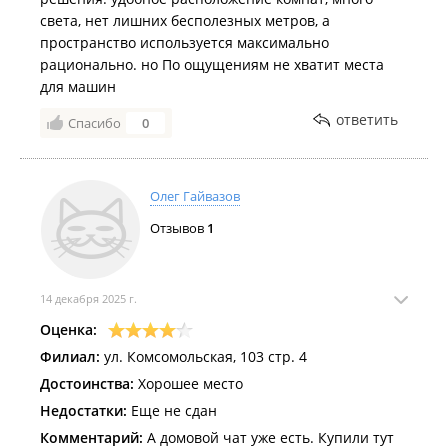
также многое другое.
света, нет лишних бесполезных метров, а
пространство используется максимально
Инфраструктура ЖК Кленовый парк
рационально. но По ощущениям не хватит места
Комплекс создан с учётом всех потребностей современного
для машин
городского жителя. Магазины, аптека, пункты выдачи
ответить
заказов, кофейня и другие сервисы расположены на первых
Спасибо
0
этажах с отдельными входами со стороны улицы. Такое
решение формирует удобную инфраструктуру, обеспечивая
доступ ко всем необходимым услугам, при этом сохраняет
Олег Гайвазов
приватность и уют закрытой внутренней территории.
Отзывов
1
14 декабря 2025 г.
Оценка:
Филиал:
ул. Комсомольская, 103 стр. 4
Достоинства:
Хорошее место
Недостатки:
Еще не сдан
Комментарий:
А домовой чат уже есть. Купили тут