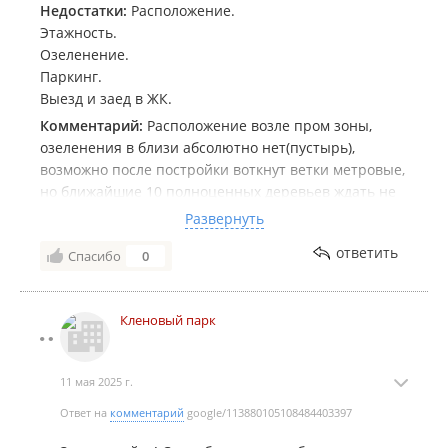
Недостатки:
Расположение.
Этажность.
Озеленение.
Паркинг.
Выезд и заед в ЖК.
Комментарий:
Расположение возле пром зоны,
озеленения в близи абсолютно нет(пустырь),
возможно после постройки воткнут ветки метровые,
но ближайшие 10 полноценных деревьев ждать не
стоит!
Развернуть
Автобусных остановок ближайший километр нет!
ответить
Спасибо
0
Пешком от из этого, нужно преодолеть одну и самых
загруженных дорог Уссурийска.
15-9 этажные дома в формате общаги, максимум КВ.
Кленовый парк
Метров с площади зем участка.
Паркинг опять колхозный после заселения
придётся круги нарезать чтобы найти место,
11 мая 2025 г.
машина в каждой семье а то и две. В угоду прибыли
не хотят изначально заложить в проект подземный
Ответ на
комментарий
google/113880105108484403397
паркинг под домами.