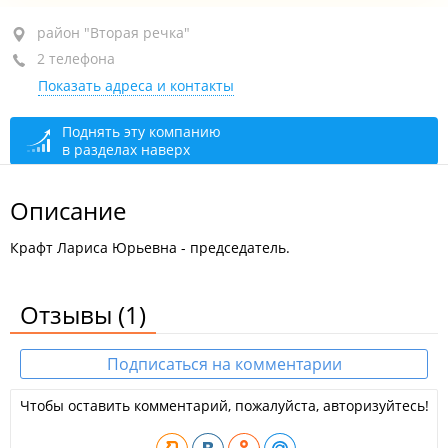
район "Вторая речка", ул. Кирова, 30
район "Вторая речка"
2 телефона
кв. 10
Показать адреса и контакты
+7 908 440-81-04
бухгалтерия
+7 904 628-12-23
Поднять эту компанию
в разделах наверх
сегодня закрыто
Описание
Крафт Лариса Юрьевна - председатель.
Отзывы
(1)
Подписаться на комментарии
Чтобы оставить комментарий, пожалуйста, авторизуйтесь!