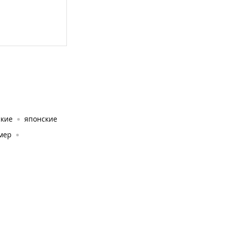
ские
японские
амер