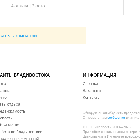
4 отзывa
|
3 фото
авитель компании.
САЙТЫ ВЛАДИВОСТОКА
ИНФОРМАЦИЯ
вто
Справка
фиша
Вакансии
ино
Контакты
азы отдыха
едвижимость
Обнаружили ошибку, есть предложе
овости
Отправьте нам
сообщение
или пись
бъявления
© ООО «Фарпост», 2003—2026
абота во Владивостоке
При любом использовании материа
Цитирование в Интернете возможно
правочник компаний