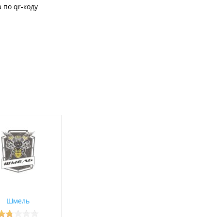
 по qr-коду
Шмель