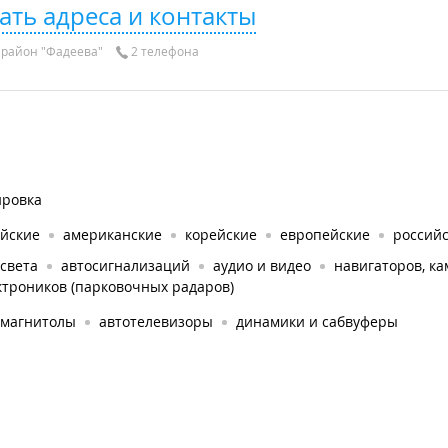
ать адреса и контакты
район "Фадеева"
2 телефона
ировка
айские
американские
корейские
европейские
россий
света
автосигнализаций
аудио и видео
навигаторов, к
ктроников (парковочных радаров)
омагнитолы
автотелевизоры
динамики и сабвуферы