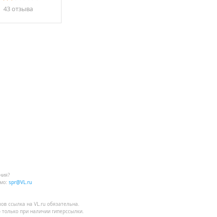
43 отзывa
ния?
мо:
spr@VL.ru
лов
ссылка на VL.ru
обязательна.
 только при наличии гиперссылки.