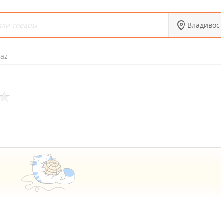
Владивос
az