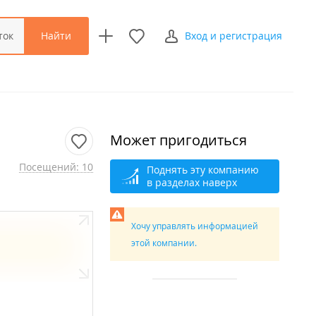
Найти
ток
Вход и регистрация
Может пригодиться
Посещений: 10
Поднять эту компанию
в разделах наверх
Хочу управлять информацией
этой компании.