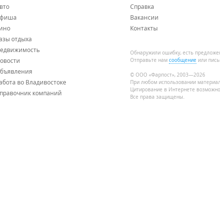
вто
Справка
фиша
Вакансии
ино
Контакты
азы отдыха
едвижимость
Обнаружили ошибку, есть предложе
овости
Отправьте нам
сообщение
или пись
бъявления
© ООО «Фарпост», 2003—2026
абота во Владивостоке
При любом использовании материа
Цитирование в Интернете возможно
правочник компаний
Все права защищены.