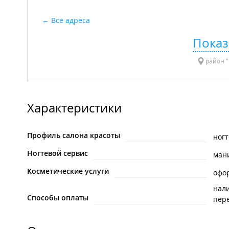
Все адреса
Показ
район "
Характеристики
Профиль салона красоты
ногт
Ногтевой сервис
ман
Косметические услуги
офо
нал
Способы оплаты
пере