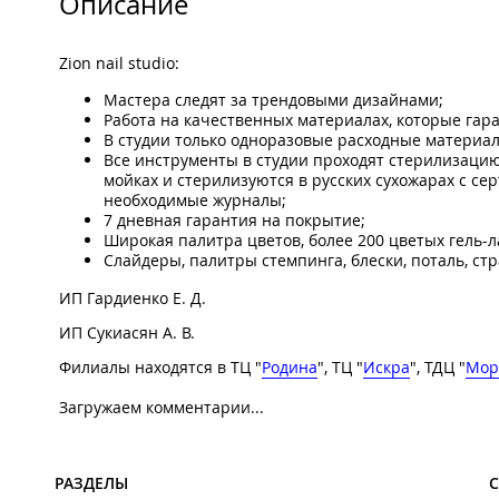
Описание
Zion nail studio:
Мастера следят за трендовыми дизайнами;
Работа на качественных материалах, которые га
В студии только одноразовые расходные материалы
Все инструменты в студии проходят стерилизацию
мойках и стерилизуются в русских сухожарах с се
необходимые журналы;
7 дневная гарантия на покрытие;
Широкая палитра цветов, более 200 цветых гель-л
Слайдеры, палитры стемпинга, блески, поталь, ст
ИП Гардиенко Е. Д.
ИП Сукиасян А. В.
Филиалы находятся в ТЦ "
Родина
", ТЦ "
Искра
", ТДЦ "
Мор
Загружаем комментарии...
РАЗДЕЛЫ