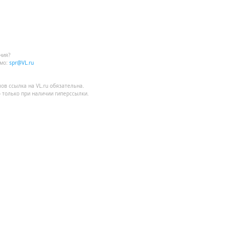
ния?
мо:
spr@VL.ru
лов
ссылка на VL.ru
обязательна.
 только при наличии гиперссылки.