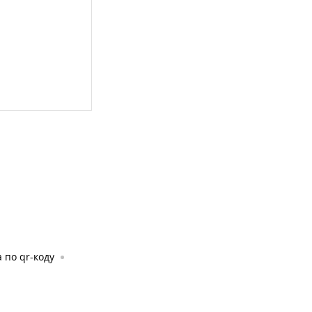
 по qr-коду