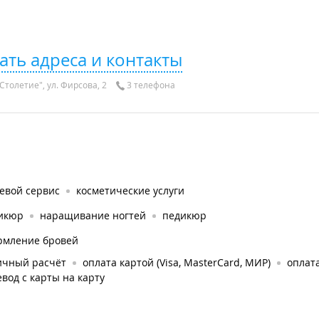
ать адреса и контакты
Столетие", ул. Фирсова, 2
3 телефона
евой сервис
косметические услуги
икюр
наращивание ногтей
педикюр
рмление бровей
ичный расчёт
оплата картой (Visa, MasterCard, МИР)
оплата
вод с карты на карту