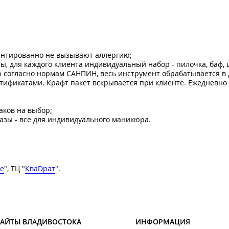
рантированно не вызывают аллергию;
, для каждого клиента индивидуальный набор - пилочка, баф, 
 согласно нормам САНПИН, весь инструмент обрабатывается в 
ртификатами. Крафт пакет вскрывается при клиенте. Ежедневно 
аков на выбор;
разы - все для индивидуального маникюра.
е
", ТЦ "
КваDрат
".
САЙТЫ ВЛАДИВОСТОКА
ИНФОРМАЦИЯ