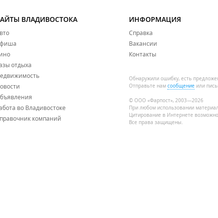
САЙТЫ ВЛАДИВОСТОКА
ИНФОРМАЦИЯ
вто
Справка
фиша
Вакансии
ино
Контакты
азы отдыха
едвижимость
Обнаружили ошибку, есть предложе
овости
Отправьте нам
сообщение
или пись
бъявления
© ООО «Фарпост», 2003—2026
абота во Владивостоке
При любом использовании материа
Цитирование в Интернете возможно
правочник компаний
Все права защищены.