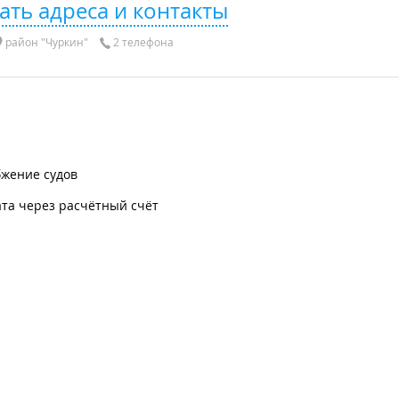
ать адреса и контакты
район "Чуркин"
2 телефона
бжение судов
та через расчётный счёт