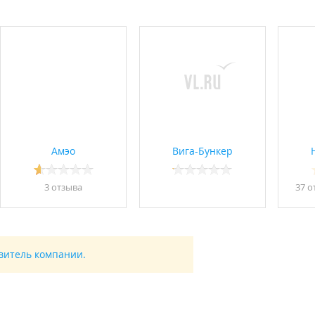
Амэо
Вига-Бункер
3 отзывa
37 о
авитель компании.