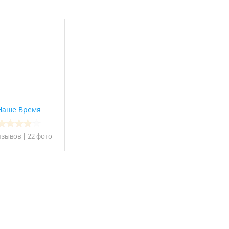
Наше Время
тзывов
|
22 фото