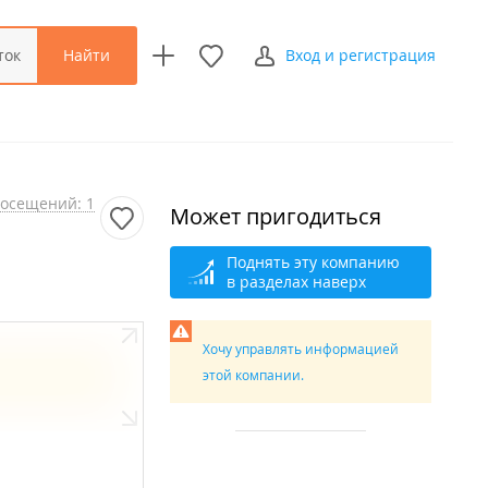
Найти
ток
Вход и регистрация
осещений: 1
Может пригодиться
Поднять эту компанию
в разделах наверх
Хочу управлять информацией
этой компании.