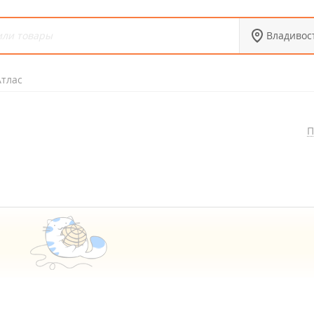
Владивос
Атлас
П