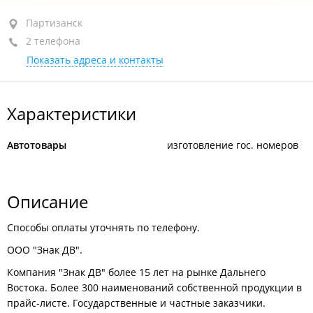
Партизанск, ул. Больничная, 7
Партизанск
2 телефона
площадка "ГИБДД"
Показать адреса и контакты
+7 924 723-95-55
+7 914 724-62-63
Характеристики
закрыто, откроется в 09:00
Автотовары
изготовление гос. номеров
Описание
Способы оплаты уточнять по телефону.
ООО "Знак ДВ".
Компания "Знак ДВ" более 15 лет на рынке Дальнего
Востока. Более 300 наименований собственной продукции в
прайс-листе. Государственные и частные заказчики.