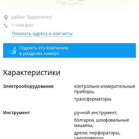
район "Борисенко", ул. Борисенко, 62
район "Борисенко"
1 телефон
цокольный этаж
Показать адреса и контакты
+7 (423) 269-44-03
сегодня закрыто
Поднять эту компанию
в разделах наверх
Характеристики
Электрооборудование
контрольно-измерительные
приборы
трансформаторы
Инструмент
ручной инструмент
болгарки, шлифовальные
машины
дрели, перфораторы,
шуруповерты