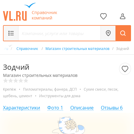
Справочник
компаний
VL.ru
/
Справочник
/
Магазин строительных материалов
/
Зодчий
Зодчий
Магазин строительных материалов
Крепёж
•
Пиломатериалы, фанера, ДСП
•
Сухие смеси, песок,
щебень, цемент
•
Инструменты для дома
Характеристики
Фото
1
Описание
Отзывы
6