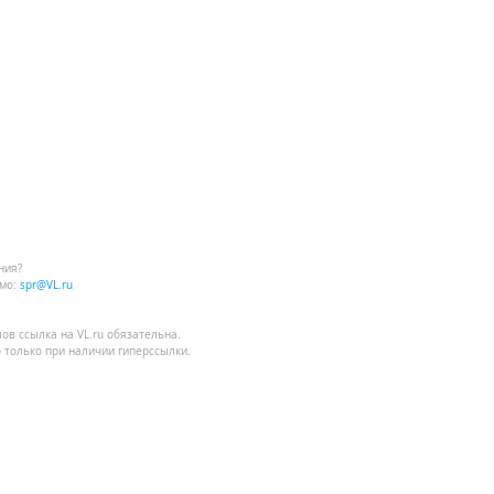
ния?
мо:
spr@VL.ru
лов
ссылка на VL.ru
обязательна.
 только при наличии гиперссылки.