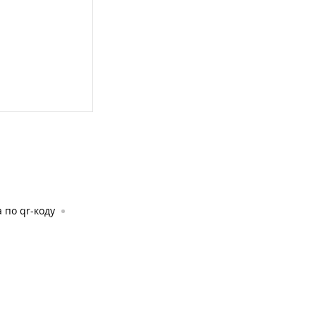
 по qr-коду