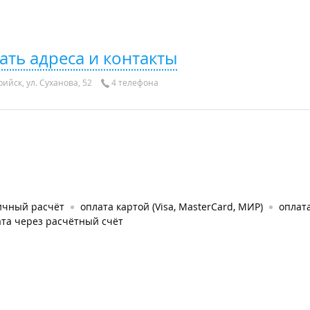
ать адреса и контакты
ийск, ул. Суханова, 52
4 телефона
ичный расчёт
оплата картой (Visa, MasterCard, МИР)
оплата
та через расчётный счёт