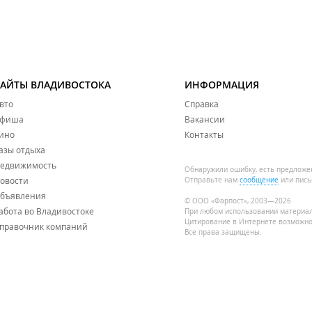
САЙТЫ ВЛАДИВОСТОКА
ИНФОРМАЦИЯ
вто
Справка
фиша
Вакансии
ино
Контакты
азы отдыха
едвижимость
Обнаружили ошибку, есть предложе
овости
Отправьте нам
сообщение
или пись
бъявления
© ООО «Фарпост», 2003—2026
абота во Владивостоке
При любом использовании материа
Цитирование в Интернете возможно
правочник компаний
Все права защищены.