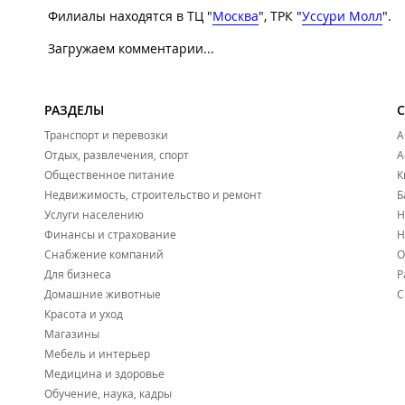
Филиалы находятся в ТЦ "
Москва
", ТРК "
Уссури Молл
".
Загружаем комментарии...
РАЗДЕЛЫ
Транспорт и перевозки
А
Отдых, развлечения, спорт
А
Общественное питание
К
Недвижимость, строительство и ремонт
Б
Услуги населению
Н
Финансы и страхование
Н
Снабжение компаний
О
Для бизнеса
Р
Домашние животные
С
Красота и уход
Магазины
Мебель и интерьер
Медицина и здоровье
Обучение, наука, кадры