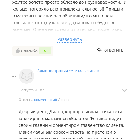
желтое золото просто облезло до неузнаваемости.. и
кольцо потеряло всю привлекательность!! Пришли
в магазин,нас сначала обвиняли,что мы в нем
чистили что то,ну как всегда,виноваты будто во
всем мы. Очень не хотели ругаться,но после таких
высказываний не выдержали. Подписали договор
Развернуть
на проведение экспертизы,хотя видно что оно все
истерто невооруженным взглядом,явный брак
ответить
Спасибо
9
изделия. Нашу претензию отказались
подписывать,хотя обязаны были это сделать
(звонили и консультировались в защиту прав
Администрация сети магазинов
потребителей) Директора конечно не было на
месте, обещали позвонить на следующий день
5 августа 2018 г.
позвонить и сказать варианты решений нашей
проблемы. Но звонка мы не дождались. Завтра
Ответ на
комментарий
Диана
снова в бой, будем биться до последнего,кольцо
дорогоехочется за такие деньги носить изделие с
Добрый день, Диана, корпоративная этика сети
удовольствием. Судя по тому как облезло кольцо,не
ювелирных магазинов «Золотой Феникс» видит
удивлюсь,что может и вовсе там не бриллиант,какой
своим главным ориентиром главенство клиента.
ужас...
Максимальным сроком ответа на претензию
является промежуток равный десяти дням, наш