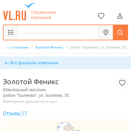
Справочник
компаний
лирный магазин
/
Золотой Феникс
/
район "Баляева", ул. Баляева, 35
Все филиалы компании
Золотой Феникс
Ювелирный магазин
район "Баляева", ул. Баляева, 35
Ювелирные украшения и часы
Отзывы 17