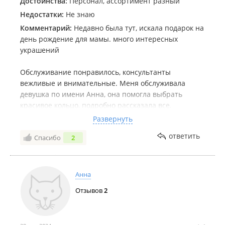
Достоинства:
Персонал, ассортимент разный
Недостатки:
Не знаю
Комментарий:
Недавно была тут, искала подарок на
день рождение для мамы. много интересных
украшений
Обслуживание понравилось, консультанты
вежливые и внимательные. Меня обслуживала
девушка по имени Анна, она помогла выбрать
красивое кольцо, подробно рассказала все,
показала. Собственно, из-за нее отзыв и пишу! .
Развернуть
качество на высоте. В итоге мама осталась
ответить
Спасибо
2
довольна подарком, и я тоже. Рекомендую
Анна
Отзывов
2