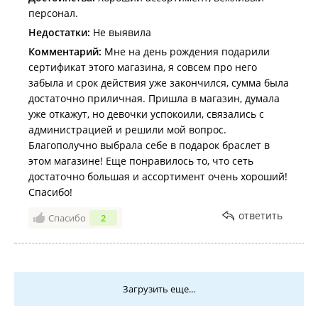
заключении экспертизы. Мы всегда будем рады
персонал.
объяснить вам как ухаживать за ювелирным
Недостатки:
Не выявила
изделием! С уважением, сеть магазинов «Золотой
Комментарий:
Мне на день рождения подарили
Феникс».
сертификат этого магазина, я совсем про него
забыла и срок действия уже закончился, сумма была
достаточно приличная. Пришла в магазин, думала
уже откажут, но девочки успокоили, связались с
администрацией и решили мой вопрос.
Благополучно выбрала себе в подарок браслет в
этом магазине! Еще понравилось то, что сеть
достаточно большая и ассортимент очень хороший!
Спасибо!
ответить
Спасибо
2
Загрузить еще...