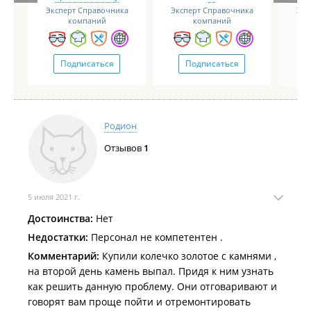
Эксперт Справочника
Эксперт Справочника
Экс
компаний
компаний
Подписаться
Подписаться
Родион
Отзывов
1
5 июля 2021 г.
Достоинства:
Нет
Недостатки:
Персонал не компетентен .
Комментарий:
Купили колечко золотое с камнями ,
на второй день камень выпал. Придя к ним узнать
как решить данную проблему. Они отговаривают и
говорят вам проще пойти и отремонтировать