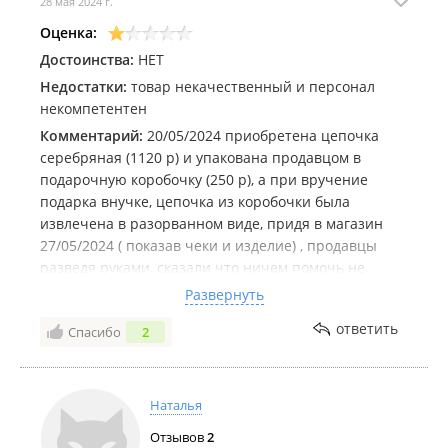
28 мая 2024 г.
Оценка:
Достоинства:
НЕТ
Недостатки:
товар некачественный и персонал
некомпетентен
Комментарий:
20/05/2024 приобретена цепочка
серебряная (1120 р) и упакована продавцом в
подарочную коробочку (250 р), а при вручение
подарка внучке, цепочка из коробочки была
извлечена в разорванном виде, придя в магазин
27/05/2024 ( показав чеки и изделие) , продавцы
разведя руками, сказали что ничем помочь не
могут. Отправив меня в ювелирную мастерскую
Развернуть
чинить изделие (400 р), за свой счет. После осмотра
ответить
Спасибо
2
цепочки ювелиром, было сделано заключение, что
это ЗАВОДСКОЙ БРАК!! в этот же день я опять
обратилась в Золотой Феникс, уже зная причину
-БРАК!!! на ,что мне нагло глядя в глаза , сказали
Наталья
НИЧЕМ ПОМОЧЬ НЕ МОГУТ!!!
Отзывов
2
Производственный брак — это продукция,