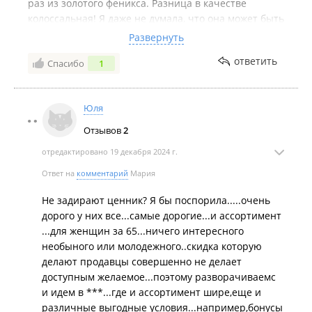
раз из золотого феникса. Разница в качестве
колоссальная! Я даже не думала, что она может быть
- золото и золото, что с ним станет? Но новое кольцо
Развернуть
деформировалось, истерлось и не знаю даже,
ответить
Спасибо
1
потускнело что ли. Сережки маме дарила на 8 марта
два года назад из золотого феникса ( на Баляева),
носит не снимая. Потом такие видела с серьезной
Юля
наценкой. Спасибо магазину, что не задираете
ценник. Особенно в условиях всей нестабильности.
Отзывов
2
По мне так цены не меняются у вас, либо я не
отредактировано 19 декабря 2024 г.
замечаю. Консультант, кстати, в последний раз на
Седанке очень приятная была, все показывала и
Ответ на
комментарий
Мария
рассказывала, хотя я не купила сразу и вернулась
Не задирают ценник? Я бы поспорила.....очень
только после зарплаты
дорого у них все...самые дорогие...и ассортимент
...для женщин за 65...ничего интересного
необыного или молодежного..скидка которую
делают продавцы совершенно не делает
доступным желаемое...поэтому разворачиваемс
и идем в ***...где и ассортимент шире,еще и
различные выгодные условия...например,бонусы