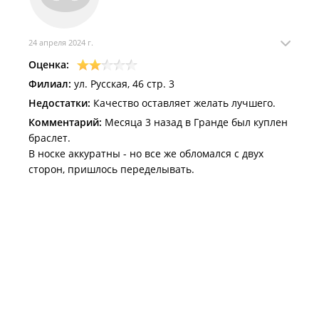
отбираемая на стадии производства и не
удовлетворяющая установленным требованиям.
Передача такой продукции потребителю не
24 апреля 2024 г.
допускается из-за наличия дефектов.
Оценка:
Золотой Феникс, по моему мнению, является
Филиал:
ул. Русская, 46 стр. 3
пособником, в сбыте некачественной продукции.
Недостатки:
Качество оставляет желать лучшего.
Дата посещения:
20/05/2024
Комментарий:
Месяца 3 назад в Гранде был куплен
браслет.
В носке аккуратны - но все же обломался с двух
сторон, пришлось переделывать.