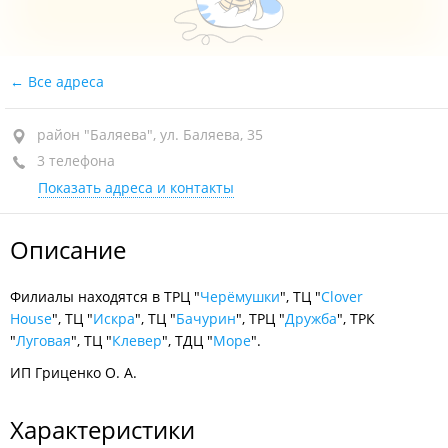
Все адреса
район "Баляева", ул. Баляева, 35
3 телефона
Показать адреса и контакты
Описание
Филиалы находятся в ТРЦ "
Черёмушки
", ТЦ "
Clover
House
", ТЦ "
Искра
", ТЦ "
Бачурин
", ТРЦ "
Дружба
", ТРК
"
Луговая
", ТЦ "
Клевер
", ТДЦ "
Море
".
ИП Гриценко О. А.
Характеристики