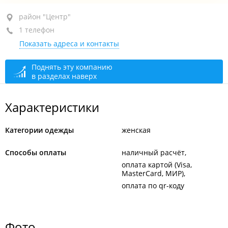
район "Центр", пр-т Океанский, 16А
район "Центр"
1 телефон
ТЦ "Izumrud Plaza", 3-й этаж, бут. 302
Показать адреса и контакты
+7 924 137-90-35
закрыто, откроется в 12:00
Поднять эту компанию
в разделах наверх
Характеристики
Категории одежды
женская
Способы оплаты
наличный расчёт
оплата картой (Visa,
MasterCard, МИР)
оплата по qr-коду
Фото