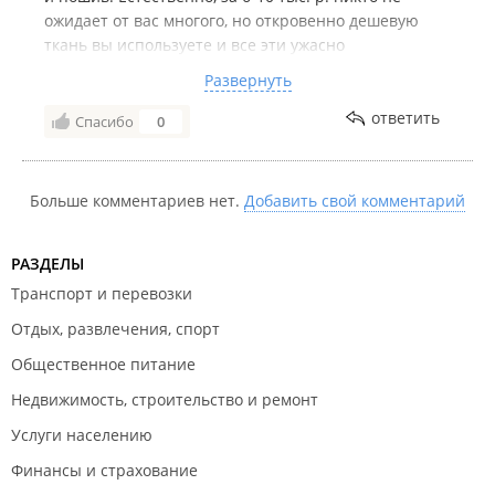
ожидает от вас многого, но откровенно дешевую
ткань вы используете и все эти ужасно
неаккуратные, кривые-косые швы, висящие нитки
Развернуть
отовсюду, мрак, в общем. Отдельно хотелось бы
добавить о консультантах. Не надо быть такими
ответить
Спасибо
0
навязчивыми. Не спорю, некоторым покупателям
нравится, когда их называют "котиками, зайками,
хорошими", притрагиваются к ним типа по-
Больше комментариев нет.
Добавить свой комментарий
дружески, НО НЕ ВСЕМ)) ну ладно, разочек зайкой
назвала, но вы же просто душите, к вам страшно
РАЗДЕЛЫ
зайти.
Транспорт и перевозки
Отдых, развлечения, спорт
Общественное питание
Недвижимость, строительство и ремонт
Услуги населению
Финансы и страхование