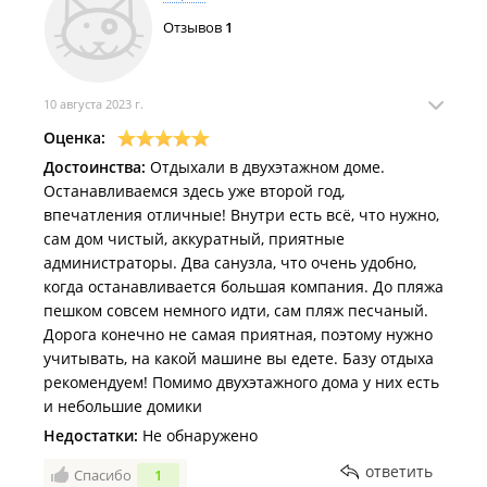
На вторые сутки у нас сломался кондиционер,начал
Отзывов
1
шуметь,по итогу администратор Евгения обвинила
во всем нас,что якобы мы поставили температуру
на -16 и в связи с этим их кондиционер замерз.Хотя
нас никто не предупредил и повторюсь даже не
10 августа 2023 г.
показал дом.
Оценка:
Душевая кабина на первом этаже вообще
Достоинства:
Отдыхали в двухэтажном доме.
сломана,стеклянные двери не закрываются,и по
Останавливаемся здесь уже второй год,
итогу одна дверь просто рухнула. А когда
впечатления отличные! Внутри есть всё, что нужно,
находишься в уборной и если на втором этаже кто
сам дом чистый, аккуратный, приятные
то моется,на голову капает вода.
администраторы. Два санузла, что очень удобно,
На самой кухне каждый день мы вычерпывали воду
когда останавливается большая компания. До пляжа
на полу,ходить было просто невозможно.
пешком совсем немного идти, сам пляж песчаный.
На что это все администратор Евгения грубила,и
Дорога конечно не самая приятная, поэтому нужно
выгоняла из дома за который мы заплатили
учитывать, на какой машине вы едете. Базу отдыха
84000руб. Обещала сделать скидку за доставленные
рекомендуем! Помимо двухэтажного дома у них есть
неудобства,но по факту отказалась и сказала ничего
и небольшие домики
возвращать не будет.
Дом был грязным,ужасно грязная раковина в
Недостатки:
Не обнаружено
которой невозможно умываться, в душевой кабине
ответить
Спасибо
1
был песок и волосы,столы обеденные как будто