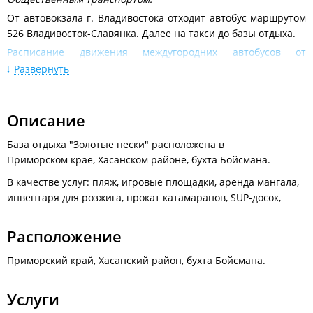
От автовокзала г. Владивостока отходит автобус маршрутом
526 Владивосток-Славянка. Далее на такси до базы отдыха.
Расписание движения междугородних автобусов от
автовокзала Владивосток
Развернуть
Личным автотранспортом:
Из Владивостока по трассе М60 Владивосток–Уссурийск до
Описание
поворота на п. Кипарисово (60 км.). Далее, следуя указателю,
повернуть направо под мост с выездом налево в сторону п.
База отдыха "Золотые пески" расположена в
Раздольное (10 км.). В Раздольном повернуть налево на мост
Приморском крае, Хасанском районе, бухта Бойсмана.
и далее двигаться в сторону п. Краскино по трассе А189
согласно указателям. На повороте на Славянку необходимо
В качестве услуг: пляж, игровые площадки, аренда мангала,
повернуть направо в сторону Краскино, Андреевки.
инвентаря для розжига, прокат катамаранов, SUP-досок,
Расположение
Приморский край, Хасанский район, бухта Бойсмана.
Услуги