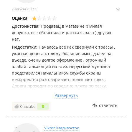
7 августа 2022 г.
Оценка:
Достоинства:
Продавец в магазине ;) милая
девушка, все объясняла и рассказывала ) других
нет.
Недостатки:
Началось всё как свернули с трассы ,
ужасная дорога к пляжу, большие ямы , далее на
въезде, очень долгое оформление , огромный
алабай гавкающий на всех, нерусский мужчина
представился начальником службы охраны
некорректно разговаривает, повышает голос.
Дорога проходит по середине пляжа по песку,
огромное количество палаток одна на одной.
Развернуть
Пляж абсолютно не убирался, весь в пакетах,
бутылках , морских водорослях и тухлых рыбках.
ответить
Спасибо
8
Отдыхали в двух этажном доме с 30.07.22 по
03.08.22г, никакого Wi-Fi и телевидения там и близко
не было, такой большой душный дом , стоят
Viktor Владивосток
осушители и один сломаным вентилятор,