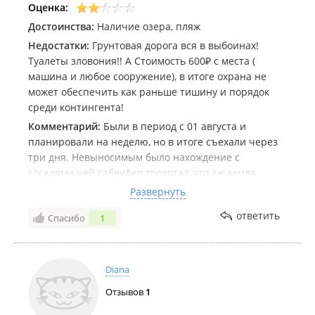
Оценка:
Достоинства:
Наличие озера, пляж
Недостатки:
Грунтовая дорога вся в выбоинах!
Туалеты зловония!! А Стоимость 600₽ с места (
машина и любое сооружение), в итоге охрана не
может обеспечить как раньше тишину и порядок
среди контингента!
Комментарий:
Были в период с 01 августа и
планировали на неделю, но в итоге съехали через
три дня. Невыносимым было нахождение с
соседями чей сабвуфер грохотал что аж земля
тряслась, децебилы днем были запредельными! Как
Развернуть
итог люди рядом в периметре просто по съезжали,
ответить
Спасибо
1
а администрация разводили руками, мол максимум
ждать 23:00, а как же допустимые нормы звука?! В
общем, на данном пляже вы не защищены!
Генераторы ночью повсеместно… Жаль, раньше
Diana
нравилось здесь отдыхать!
Отзывов
1
НЕ РЕКОМЕНДУЮ!