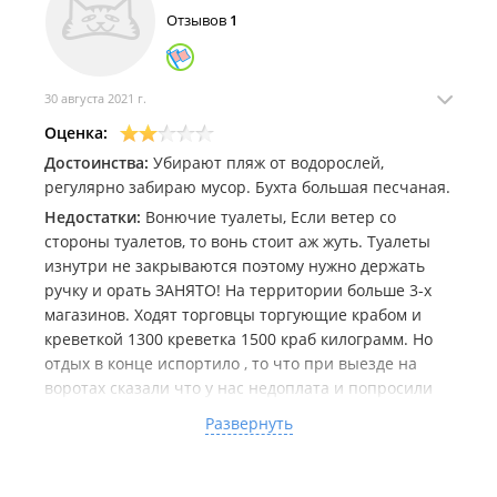
Отзывов
1
кондиционеры нужны срочно !!!! Сторона озёра
которая около дома затянуто тиной, чтобы
искупаться надо обходить на другую сторону.
На беседку не выведен свет , беседка вся кривая , на
30 августа 2021 г.
улицу не выведена вода .
Оценка:
Море грязное очень, огромные волны
Достоинства:
Убирают пляж от водорослей,
непрекращающиеся.
регулярно забираю мусор. Бухта большая песчаная.
Ещё момент по поводу сети, Билайн в 10 вечера
глушили и утром включали, но толку, особо не брал .
Недостатки:
Вонючие туалеты, Если ветер со
В домике была связь Теле2, Мегафон точно, Билайн
стороны туалетов, то вонь стоит аж жуть. Туалеты
глухо . Продавец сказала что рядом полигон и они
изнутри не закрываются поэтому нужно держать
часто глушат вышки сотовой связи , когда учения
ручку и орать ЗАНЯТО! На территории больше 3-х
проводят.
магазинов. Ходят торговцы торгующие крабом и
Никогда не поеду сюда .
креветкой 1300 креветка 1500 краб килограмм. Но
отдых в конце испортило , то что при выезде на
воротах сказали что у нас недоплата и попросили
пройти в администрацию. Там оказалось что мы
Развернуть
оплатили за 2-е суток субота и воскресенье и
расчётное время выезда это время заезда на
территорию и если ты его просрочил хоть на час с