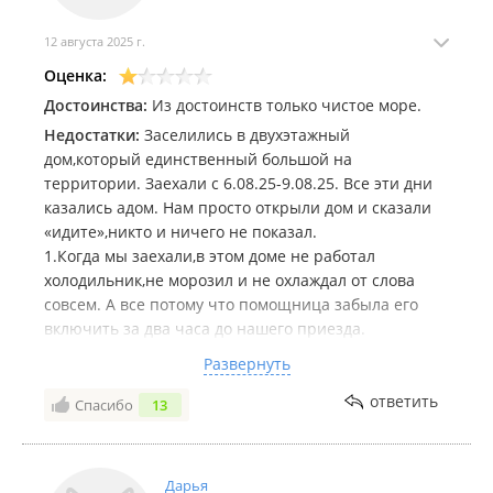
12 августа 2025 г.
Оценка:
Достоинства:
Из достоинств только чистое море.
Недостатки:
Заселились в двухэтажный
дом,который единственный большой на
территории. Заехали с 6.08.25-9.08.25. Все эти дни
казались адом. Нам просто открыли дом и сказали
«идите»,никто и ничего не показал.
1.Когда мы заехали,в этом доме не работал
холодильник,не морозил и не охлаждал от слова
совсем. А все потому что помощница забыла его
включить за два часа до нашего приезда.
2.Дом рассчитан на 21 человека,по факту стульев и
Развернуть
тарелок всего 14. Также стоит один кондиционер на
весь дом,который не в состоянии охладить такую
ответить
Спасибо
13
большую площадь. В комнатах нет ни вентиляторов
ни кондиционеров,один осушитель одежды и одна
дуйка.
Дарья