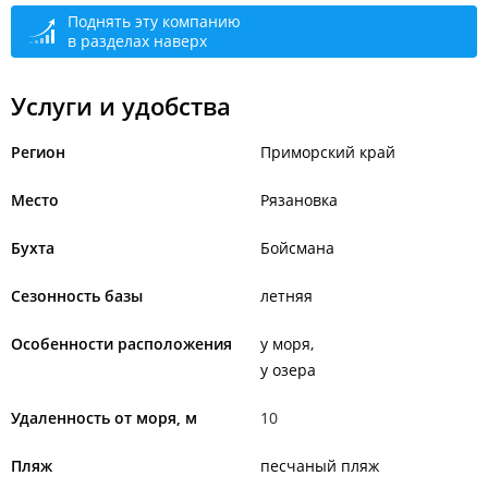
Поднять эту компанию
в разделах наверх
Услуги и удобства
Регион
Приморский край
Место
Рязановка
Бухта
Бойсмана
Сезонность базы
летняя
Особенности расположения
у моря
у озера
Удаленность от моря, м
10
Пляж
песчаный пляж