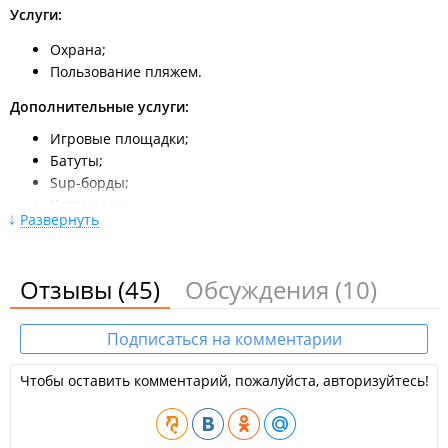
Услуги:
Охрана;
Пользование пляжем.
Дополнительные услуги:
Игровые площадки;
Батуты;
Sup-борды;
Катамараны;
Развернуть
Рыбалка;
Мангалы;
Дрова;
Отзывы
(45)
Обсуждения
(10)
Угли;
Жидкость для розжига;
Газовые баллоны;
Подписаться на комментарии
Горелка;
Чтобы оставить комментарий, пожалуйста, авторизуйтесь!
Шампура.