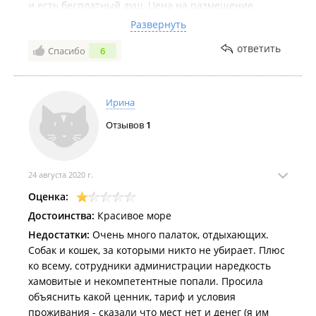
и есть бесплатный душ. Цена на размещение
адекватная, если сравнивать с другими местами
Развернуть
отдыха. Работают спасатели, когда были волны, они
ответить
Спасибо
6
ходили по береговой линии и говорили людям
выйти из моря. Недостаток только в 6 км грунтовой
дороги, а в целом все понравилось.
Ирина
Отзывов
1
24 августа 2020 г.
Оценка:
Достоинства:
Красивое море
Недостатки:
Очень много палаток, отдыхающих.
Собак и кошек, за которыми никто не убирает. Плюс
ко всему, сотрудники администрации наредкость
хамовитые и некомпетентные попали. Просила
объяснить какой ценник, тариф и условия
проживания - сказали что мест нет и денег (я им