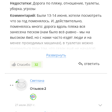
Недостатки:
Дорога по пляжу, отношение, туалеты,
уборка, угрозы
Комментарий:
Были 13-14 июня, хотели посмотреть
что за год поменялось. И, действительно,
поменялось много: дорога вдоль пляжа вся
занесена песком (нам было всё-равно - мы на
высоком 4wd, но с нами часто ездят люди и на
менее проходимых машинах), в туалетах можно
задохнуться (при том, что сезон ещё не начался),
администрации нет, только "охрана". Когда
Развернуть
приехали - слышали разговор велосипедистов,
ответить
Спасибо
32
которые хотели проехать в другую часть пляжа
(туда, где территория не принадлежащая этой
"базе-кемпингу") и гоповатого вида не русского
Светлана
"охранника" который врал им о том, что и в ту
сторону тоже их территория, выгоняя их чуть ли не
Отзывов
2
матом. При въезде мешок под мусор, как раньше, не
давали. Выезжая остановились на "временной
парковке" ДО верёвки подкачать колёса и тут
27 июля 2021 г.
начался концерт... Недалеко от нас стояла машина