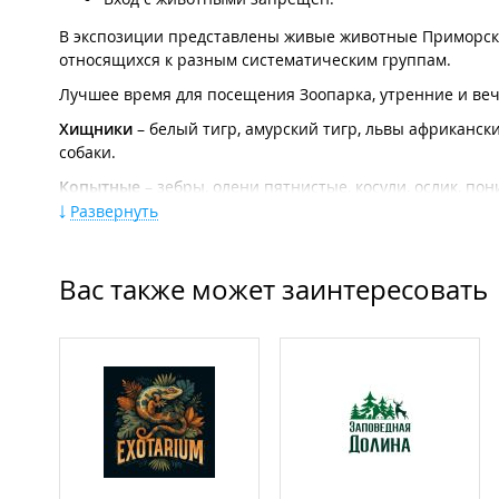
В экспозиции представлены живые животные Приморского
относящихся к разным систематическим группам.
Лучшее время для посещения Зоопарка, утренние и ве
Хищники
– белый тигр, амурский тигр, львы африкански
собаки.
Копытные
– зебры, олени пятнистые, косули, ослик, пони
Развернуть
Птицы
– страусы Эму, голуби, павлины, фазаны, хищны
Экзотические животные
– дикобразы, мадагаскарские т
Вас также может заинтересовать
Живой уголок
: цыплята, гусята, кролики, морские свин
ограждения. Время работы живого уголка с 11 до 17 час
Фотографирование животных: бесплатно.
Питомцы представлены в просторных вольерах и выгул
года.
Зоопарк "Садгород" - это место в городе, где дикие и 
квалифицированную помощь, реабилитацию, возможност
экспозиции, принося при этом педагогическую пользу. 