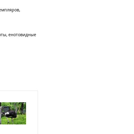
емпляров,
ноты, енотовидные
.
ых без
 в любое время
, могут получить
ценной частью
 и приобретено