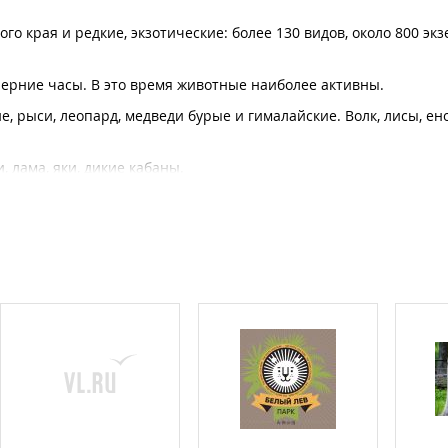
 края и редкие, экзотические: более 130 видов, около 800 экз
черние часы. В это время животные наиболее активны.
е, рыси, леопард, медведи бурые и гималайские. Волк, лисы, е
, лама, яки, дикие кабаны.
е птицы: орланы белоплечие, филины, совы полярные.
араканы, обезьяны, попугаи, игуаны, змеи, крокодилы, черепахи
ки, козлята, мини-пиг. Можно близко увидеть безопасных животн
ов.
Стоимость входа в живой уголок - 200 руб.
ах. Тёплое помещение террариума позволяет посещать зоопарк
экзотические животные, попавшие в трудную жизненную ситуацию
ь вернуться в естественную среду обитания или стать полно
Зоопарк частный. Все что можно увидеть в Зоопарке, построено