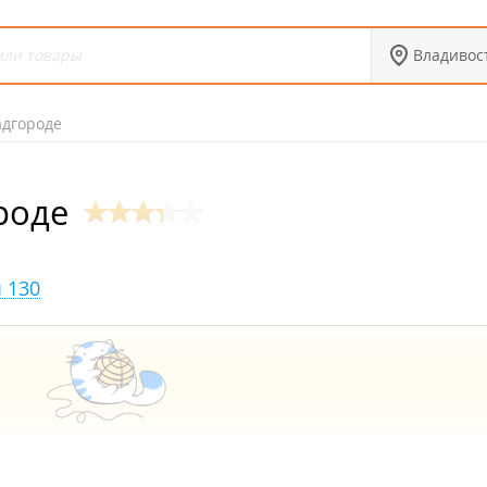
Владивос
адгороде
роде
 130