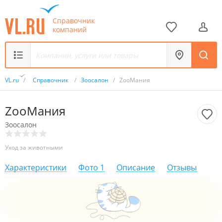
Справочник
компаний
VL.ru
/
Справочник
/
Зоосалон
/
ZoоМания
ZoоМания
Зоосалон
Уход за животными
Характеристики
Фото
1
Описание
Отзывы