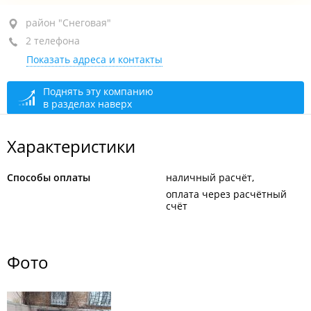
район "Снеговая", ул. Посадская, 20
район "Снеговая"
2 телефона
1-й этаж
Показать адреса и контакты
+7 984 148-13-15
зоосалон
+7 914 967-64-92
Поднять эту компанию
в разделах наверх
По предварительной записи
открыто: 10:00–22:00
Характеристики
Способы оплаты
наличный расчёт
оплата через расчётный
счёт
Фото