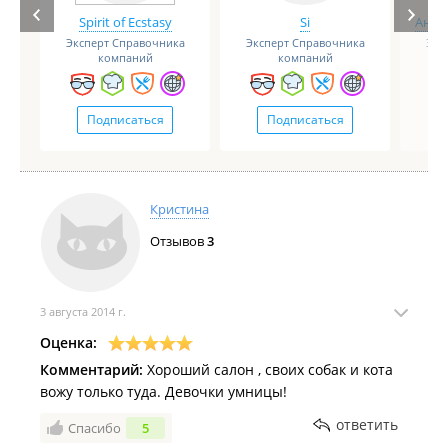
Spirit of Ecstasy
Si
Анге
Эксперт Справочника
Эксперт Справочника
Экс
компаний
компаний
Подписаться
Подписаться
Кристина
Отзывов
3
3 августа 2014 г.
Оценка:
Комментарий:
Хороший салон , своих собак и кота
вожу только туда. Девочки умницы!
ответить
Спасибо
5