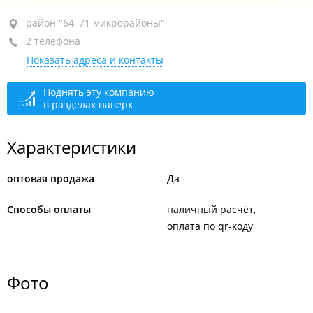
район "64, 71 микрорайоны", ул. Черняховского, 3Б
район "64, 71 микрорайоны"
2 телефона
1-й этаж
Показать адреса и контакты
+7 902 524-45-99
+7 (423) 277-09-07
Поднять эту компанию
в разделах наверх
По предварительной записи
закрыто, откроется
через 51 мин.
Характеристики
оптовая продажа
Да
Способы оплаты
наличный расчёт
оплата по qr-коду
Фото