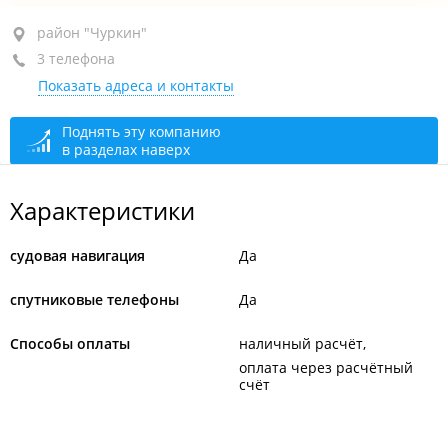
район "Чуркин", ул. Калинина, 111А
район "Чуркин"
3 телефона
+7 (423) 227-87-65
Показать адреса и контакты
+7 (423) 227-95-17
+7 (423) 227-56-20
Поднять эту компанию
в разделах наверх
закрыто, откроется в 09:00
Характеристики
судовая навигация
Да
спутниковые телефоны
Да
Способы оплаты
наличный расчёт
оплата через расчётный
счёт