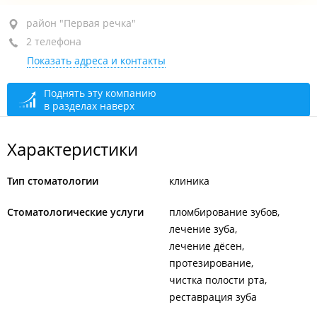
район "Первая речка", ул. Хабаровская, 24
район "Первая речка"
2 телефона
5-й подъезд, 1-й этаж
Показать адреса и контакты
+7 (423) 259-34-14
+7 (423) 242-57-06
Поднять эту компанию
в разделах наверх
закрыто, откроется в 10:00
Характеристики
Тип стоматологии
клиника
Стоматологические услуги
пломбирование зубов
лечение зуба
лечение дёсен
протезирование
чистка полости рта
реставрация зуба