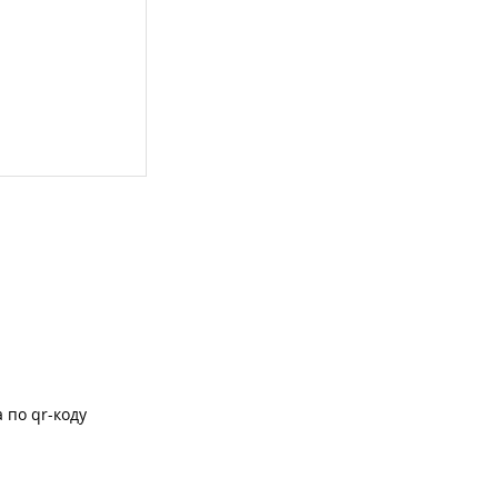
 по qr-коду