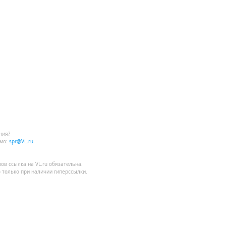
ния?
мо:
spr@VL.ru
лов
ссылка на VL.ru
обязательна.
 только при наличии гиперссылки.