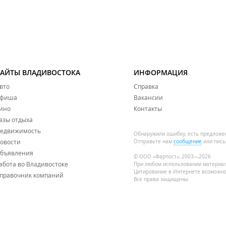
САЙТЫ ВЛАДИВОСТОКА
ИНФОРМАЦИЯ
вто
Справка
фиша
Вакансии
ино
Контакты
азы отдыха
едвижимость
Обнаружили ошибку, есть предложе
овости
Отправьте нам
сообщение
или пись
бъявления
© ООО «Фарпост», 2003—2026
абота во Владивостоке
При любом использовании материа
Цитирование в Интернете возможно
правочник компаний
Все права защищены.