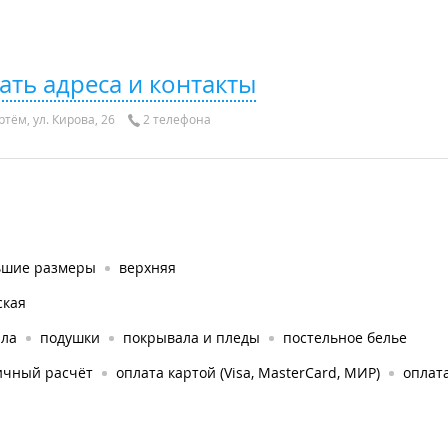
ать адреса и контакты
тём, ул. Кирова, 26
2 телефона
ьшие размеры
верхняя
ская
яла
подушки
покрывала и пледы
постельное белье
ичный расчёт
оплата картой (Visa, MasterCard, МИР)
оплата