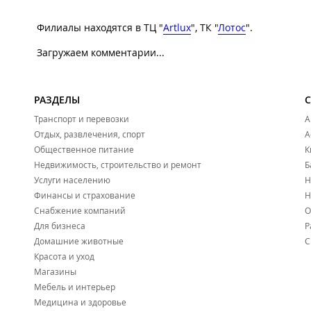
Филиалы находятся в ТЦ "
Artlux
", ТК "
Лотос
".
Загружаем комментарии...
РАЗДЕЛЫ
Транспорт и перевозки
А
Отдых, развлечения, спорт
А
Общественное питание
К
Недвижимость, строительство и ремонт
Б
Услуги населению
Н
Финансы и страхование
Н
Снабжение компаний
О
Для бизнеса
Р
Домашние животные
С
Красота и уход
Магазины
Мебель и интерьер
Медицина и здоровье