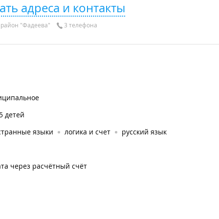
ать адреса и контакты
район "Фадеева"
3 телефона
иципальное
5 детей
странные языки
логика и счет
русский язык
та через расчётный счёт