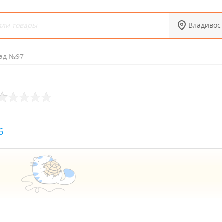
Владивос
сад №97
6