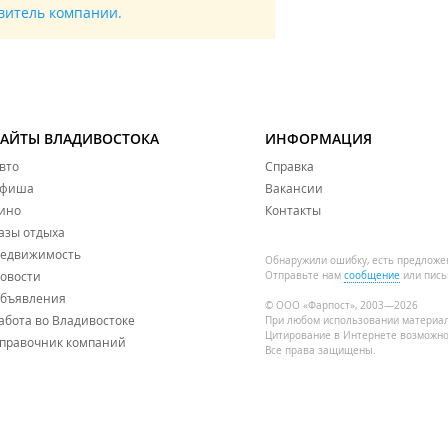
авитель компании.
САЙТЫ ВЛАДИВОСТОКА
ИНФОРМАЦИЯ
вто
Справка
фиша
Вакансии
ино
Контакты
азы отдыха
едвижимость
Обнаружили ошибку, есть предложе
овости
Отправьте нам
сообщение
или пись
бъявления
© ООО «Фарпост», 2003—2026
абота во Владивостоке
При любом использовании материа
Цитирование в Интернете возможно
правочник компаний
Все права защищены.