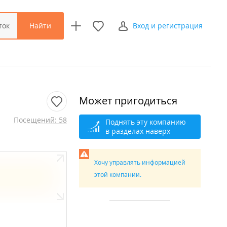
Найти
ток
Вход и регистрация
Может пригодиться
Посещений: 58
Поднять эту компанию
в разделах наверх
Хочу управлять информацией
этой компании.