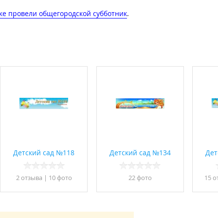
ке провели общегородской субботник
.
Детский сад №118
Детский сад №134
Дет
2 отзывa
|
10 фото
22 фото
15 о