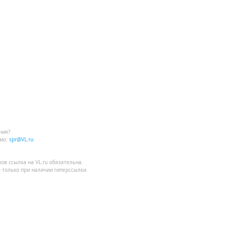
ния?
мо:
spr@VL.ru
лов
ссылка на VL.ru
обязательна.
 только при наличии гиперссылки.