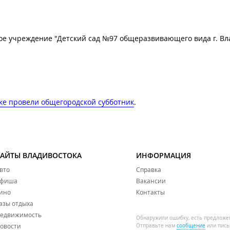
 учреждение "Детский сад №97 общеразвивающего вида г. Вла
ке провели общегородской субботник
.
САЙТЫ ВЛАДИВОСТОКА
ИНФОРМАЦИЯ
вто
Справка
фиша
Вакансии
ино
Контакты
азы отдыха
едвижимость
Обнаружили ошибку, есть предложе
овости
Отправьте нам
сообщение
или пись