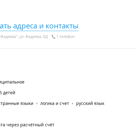
ать адреса и контакты
Фадеева", ул. Фадеева, 8Д
1 телефон
иципальное
5 детей
странные языки
логика и счет
русский язык
та через расчётный счёт