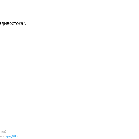
дивостока".
ния?
мо:
spr@VL.ru