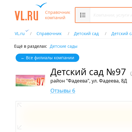
Справочник
компаний
VL.ru
Справочник
Детский сад
Детский 
Ещё в разделах:
Детские сады
← Все филиалы компании
Детский сад №97
район "Фадеева", ул. Фадеева, 8Д
Отзывы 6