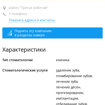
район "Третья рабочая", пр-т Красного Знамени,
район "Третья рабочая"
114
3 телефона
Показать адреса и контакты
1-й этаж
+7 (423) 243-95-03
Поднять эту компанию
в разделах наверх
+7 995 309-68-05
+7 902 480-88-89
Характеристики
сегодня закрыто
Тип стоматологии
клиника
Стоматологические услуги
удаление зуба
пломбирование зубов
лечение зуба
лечение дёсен
протезирование
имплантация
отбеливание зубов