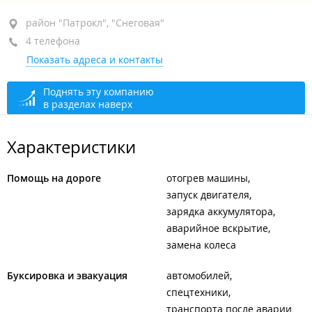
район "Патрокл", ул. Можайская, 24
район "Патрокл", "Снеговая"
4 телефона
круглосуточно
Показать адреса и контакты
Поднять эту компанию
в разделах наверх
Характеристики
Помощь на дороге
отогрев машины
запуск двигателя
зарядка аккумулятора
аварийное вскрытие
замена колеса
Буксировка и эвакуация
автомобилей
спецтехники
транспорта после аварии