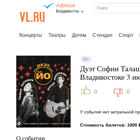
Афиша
Владивосток
Концерты
Театры
Детям
Стендап
Спорт
18+
Дуэт Софии Талащ
Владивостоке 3 и
0
0
У события нет актуальной 
Стоимость билетов: 1000 
О событии