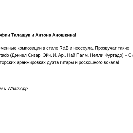
Софии Талащук и Антона Аношкина!
еменные композиции в стиле R&B и неосоула. Прозвучат такие
Furtado (Дэниел Сизар, Эйч. И. Ар., Най Палм, Нелли Фуртадо) – С
торских аранжировках дуэта гитары и роскошного вокала!
м и WhatsApp