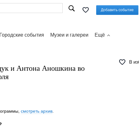
Добавить событие
Городские события
Музеи и галереи
Ещё
В из
ук и Антона Аношкина во
юля
программы,
смотреть архив
.
₽