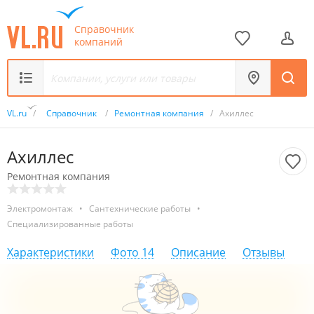
Справочник
компаний
VL.ru
/
Справочник
/
Ремонтная компания
/
Ахиллес
Ахиллес
Ремонтная компания
Электромонтаж
•
Сантехнические работы
•
Специализированные работы
Характеристики
Фото
14
Описание
Отзывы