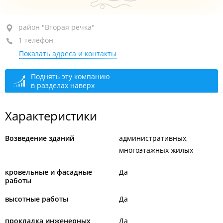
район "Вторая речка", ул. Давыдова, 42
район "Вторая речка"
1 телефон
+7 (423) 269-08-95
Показать адреса и контакты
сегодня закрыто
Поднять эту компанию
в разделах наверх
Характеристики
Возведение зданий
административных
многоэтажных жилых
кровельные и фасадные
Да
работы
высотные работы
Да
прокладка инженерных
Да