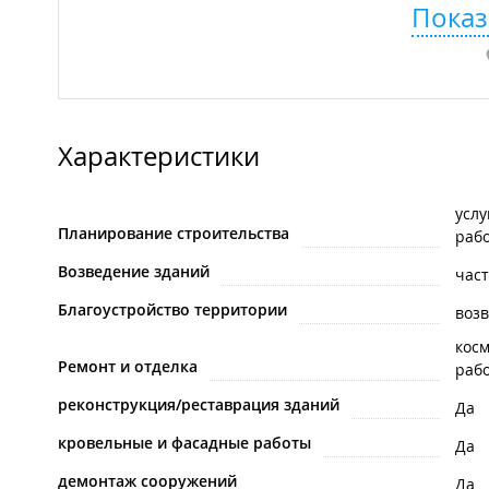
Показ
Характеристики
услу
Планирование строительства
раб
Возведение зданий
час
Благоустройство территории
воз
кос
Ремонт и отделка
раб
реконструкция/реставрация зданий
Да
кровельные и фасадные работы
Да
демонтаж сооружений
Да