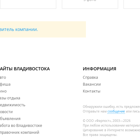
авитель компании.
САЙТЫ ВЛАДИВОСТОКА
ИНФОРМАЦИЯ
вто
Справка
фиша
Вакансии
ино
Контакты
азы отдыха
едвижимость
Обнаружили ошибку, есть предложе
овости
Отправьте нам
сообщение
или пись
бъявления
© ООО «Фарпост», 2003—2026
абота во Владивостоке
При любом использовании материа
Цитирование в Интернете возможно
правочник компаний
Все права защищены.