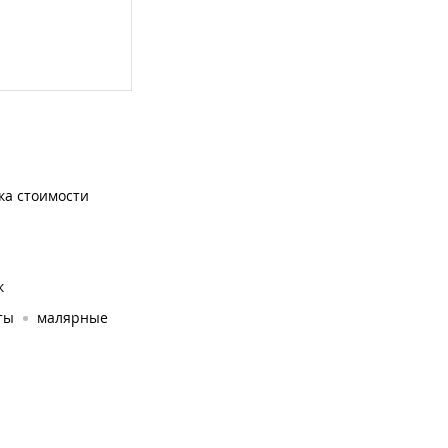
ка стоимости
к
ты
малярные