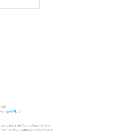
ния?
мо:
spr@VL.ru
лов
ссылка на VL.ru
обязательна.
 только при наличии гиперссылки.