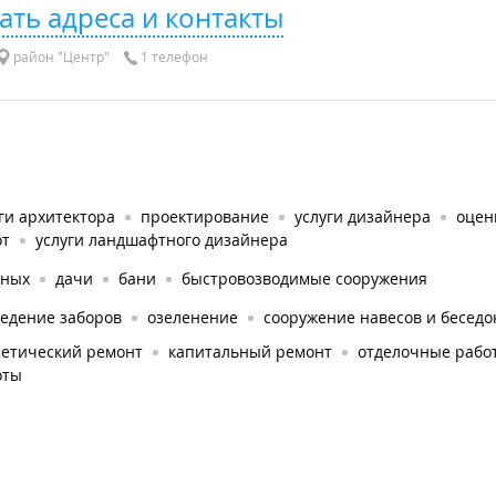
ать адреса и контакты
район "Центр"
1 телефон
ги архитектора
проектирование
услуги дизайнера
оцен
от
услуги ландшафтного дизайнера
тных
дачи
бани
быстровозводимые сооружения
ведение заборов
озеленение
сооружение навесов и беседо
метический ремонт
капитальный ремонт
отделочные рабо
оты