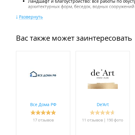
Ландшафт и благоустройство: все работы по обуст
архитектурных форм, беседок, водных сооружений 
Дополнительно:
Развернуть
Предоставление гарантии на все виды работ, а та
технический надзор со стороны ведущих инженер
Вас также может заинтересовать
Смета в договоре является фиксированной. Срок 
ООО "АСК ГРУПП".
АСК - Архитектурно-строительная компания.
Работа в субботу по предварительной записи.
Филиал находится в БЦ "
Dinas
".
Все Дома РФ
De'Art
17 отзывов
11 отзывов
|
190 фото