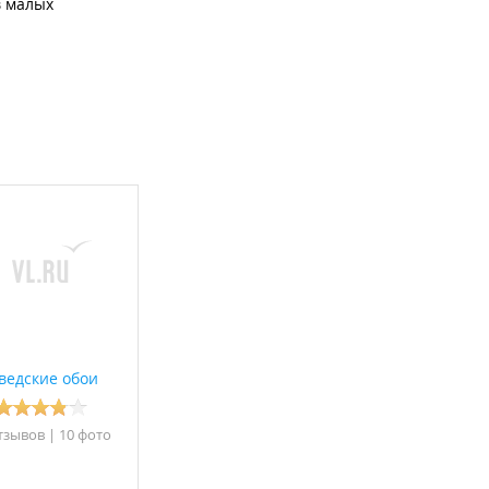
в малых
в режиме "online",
ведские обои
тзывов
|
10 фото