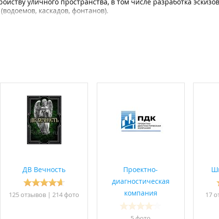
ройству уличного пространства, в том числе разработка эскизо
(водоемов, каскадов, фонтанов).
кже услуги видеонаблюдения за ходом строительства и ремонта 
ов и бригадиров;
строительства регламентирован.
ДВ Вечность
Проектно-
Ш
диагностическая
компания
125 отзывов
|
214 фото
17 о
5 фото