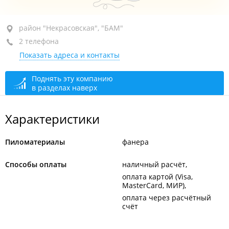
район "Некрасовская", пр-т Красного Знамени, 59
район "Некрасовская", "БАМ"
2 телефона
оф. 601
Показать адреса и контакты
сегодня закрыто
Поднять эту компанию
в разделах наверх
Характеристики
Пиломатериалы
фанера
Способы оплаты
наличный расчёт
оплата картой (Visa,
MasterCard, МИР)
оплата через расчётный
счёт