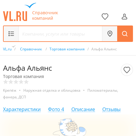
Справочник
компаний
VL.ru
/
Справочник
/
Торговая компания
/
Альфа Альянс
Альфа Альянс
Торговая компания
Крепёж
•
Наружная отделка и облицовка
•
Пиломатериалы,
фанера, ДСП
Характеристики
Фото
4
Описание
Отзывы