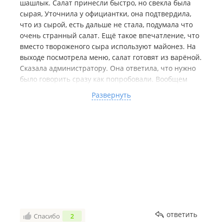
шашлык. Салат принесли быстро, но свекла была
сырая, Уточнила у официантки, она подтвердила,
что из сырой, есть дальше не стала, подумала что
очень странный салат. Ещё такое впечатление, что
вместо твороженого сыра используют майонез. На
выходе посмотрела меню, салат готовят из варёной.
Сказала администратору. Она ответила, что нужно
было говорить сразу как попробовали. Вообщем
администратор, дала чёткое представление об этом
Развернуть
месте. Сервис отсутсвует. Поэтому и людей тут нет.
Ну а шашлык из-за которого решила по пути на
санаторную заехать сюда, явно не на костре
говтовят. А на электрическом мангале. Вообщем не
советую даже пробовать
ответить
Спасибо
2