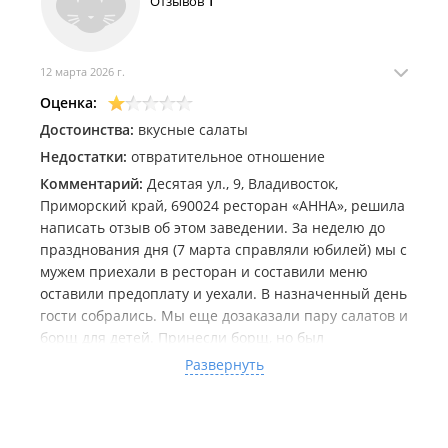
Отзывов
1
12 марта 2026 г.
Оценка:
Достоинства:
вкусные салаты
Недостатки:
отвратительное отношение
Комментарий:
Десятая ул., 9, Владивосток,
Приморский край, 690024 ресторан «АННА», решила
написать отзыв об этом заведении. За неделю до
празднования дня (7 марта справляли юбилей) мы с
мужем приехали в ресторан и составили меню
оставили предоплату и уехали. В назначенный день
гости собрались. Мы еще дозаказали пару салатов и
борщ для детей. Принесли борщ, но был
пересоленый, и дети естественно отказались есть,
Развернуть
мы об этом сообщили официанту. Салаты были
вкусные, единственно у салата «Цезарь» курица
была пересушенная и вообще не жевалась. Затем
принесли «садж Ассорти». меня немного