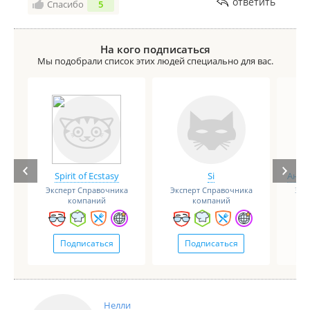
ответить
Спасибо
5
На кого подписаться
Мы подобрали список этих людей специально для вас.
Spirit of Ecstasy
Si
Анге
Эксперт Справочника
Эксперт Справочника
Экс
компаний
компаний
Подписаться
Подписаться
Нелли