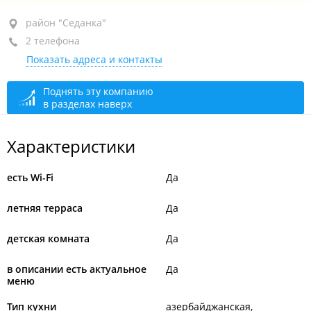
район "Седанка", ул. Десятая, 9
район "Седанка"
2 телефона
+7 904 627-95-24
Показать адреса и контакты
+7 (423) 297-95-24
открыто: 12:00–23:00
Поднять эту компанию
в разделах наверх
Характеристики
есть Wi-Fi
Да
летняя терраса
Да
детская комната
Да
в описании есть актуальное
Да
меню
Тип кухни
азербайджанская