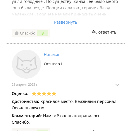
ушли голодные . По существу :кинза , ее было много
,она была везде. Порции салатов , горячих блюд
маленькие . Горячее начали приносить очень
поздно , после нескольких обращений родителей
Развернуть
.Мясо сухое , не вкусное . Хинкали и долма были
ответить
Спасибо
3
неплохие по вкусу . При цене взрослый
4500+выпускник 4000 и количеству более 80 чел.
остаться голодным , надо конечно было постараться
.
Наталья
Отзывов
1
28 апреля 2023 г.
Оценка:
Достоинства:
Красивое место. Вежливый персонал.
Ооочень вкусно.
Комментарий:
Нам всё очень понравилось.
Спасибо.