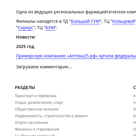
Одна из ведущих региональных фармацевтических компан
Филиалы находятся в ТД "
Большой ГУМ
", ТЦ "
Кольцевой
"
Сириус
", ТЦ "
БУМ
".
Новости:
2025 год
Приморскую компанию «Аптека25.рф» купила федеральн
Загружаем комментарии...
РАЗДЕЛЫ
Транспорт и перевозки
А
Отдых, развлечения, спорт
А
Общественное питание
К
Недвижимость, строительство и ремонт
Б
Услуги населению
Н
Финансы и страхование
Н
Снабжение компаний
О