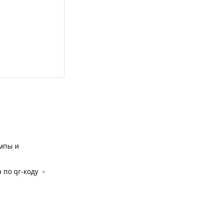
мпы и
 по qr-коду