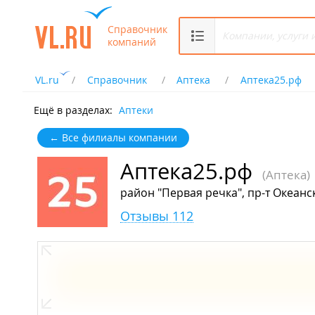
Справочник
компаний
VL.ru
Справочник
Аптека
Аптека25.рф
Ещё в разделах:
Аптеки
← Все филиалы компании
Аптека25.рф
(Аптека)
район "Первая речка", пр-т Океанс
Отзывы 112