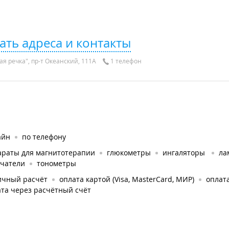
ать адреса и контакты
я речка", пр-т Океанский, 111А
1 телефон
айн
по телефону
араты для магнитотерапии
глюкометры
ингаляторы
ла
учатели
тонометры
ичный расчёт
оплата картой (Visa, MasterCard, МИР)
оплата
та через расчётный счёт