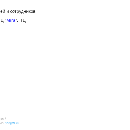
ей и сотрудников.
ТЦ "
Mira
", ТЦ
ния?
мо:
spr@VL.ru