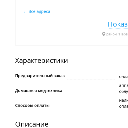
Все адреса
Показ
район "Перва
Характеристики
Предварительный заказ
онл
апп
Домашняя медтехника
обл
нал
Способы оплаты
опла
Описание