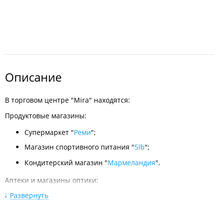
Описание
В торговом центре "Mira" находятся:
Продуктовые магазины:
Супермаркет "
Реми
";
Магазин спортивного питания "
5lb
";
Кондитерский магазин "
Мармеландия
".
Аптеки и магазины оптики:
Развернуть
Аптека "
Аптека25.рф
";
Салон оптики "
Айкрафт
".