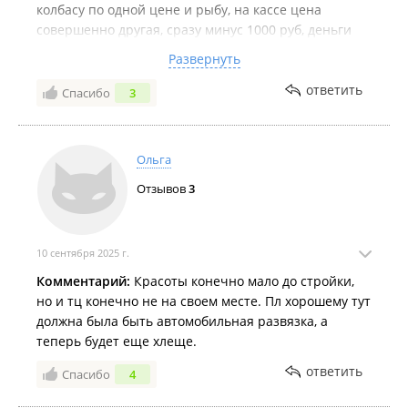
Кафе "
Ku`ula
";
колбасу по одной цене и рыбу, на кассе цена
совершенно другая, сразу минус 1000 руб, деньги
Кафе "
ДоСыта
";
вернули. По этому будьте внимательны , смотрите
Развернуть
Кафе "
Dumpling Republic
";
цены и мониторите. Не знаю , чья это политика, но
крайне не приятно, при чем это не только мой
ответить
Кафе "
Ichiban Kare
";
Спасибо
3
отзыв, уже не первый человек говорит про это Реми
Кафе "
Liman
".
и больше сюда не ногой ☝️
Платежные терминалы, банкоматы, автоматы и почтоматы:
Ольга
Банкомат "
Сбербанк
";
Отзывов
3
Банкомат "
Т-Банк
";
Банкомат "
Приморье
".
10 сентября 2025 г.
ООО "Комкон-2".
Комментарий:
Красоты конечно мало до стройки,
но и тц конечно не на своем месте. Пл хорошему тут
Новости:
должна была быть автомобильная развязка, а
2026 год
теперь будет еще хлеще.
Более полусотни кошек и собак обрели новый дом во
ответить
Спасибо
4
Владивостоке по итогам субботней акции
.
2025 год