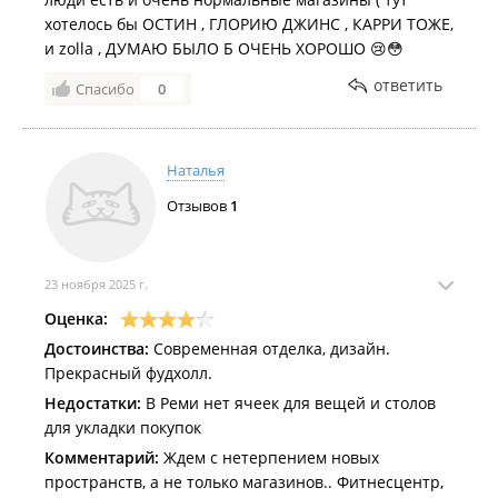
Цветочный магазин "
Подари Цветы
".
хотелось бы ОСТИН , ГЛОРИЮ ДЖИНС , КАРРИ ТОЖЕ,
и zolla , ДУМАЮ БЫЛО Б ОЧЕНЬ ХОРОШО 😢😳
Магазины техники:
ответить
Спасибо
0
Магазин техники "
DNS
".
Магазины косметики и парфюмерии:
Наталья
Магазин парфюмерии и косметики "
Лэтуаль
";
Отзывов
1
Магазин парфюмерии "
S Parfum
";
Магазин парфюмерии "
Rafam
";
Магазин парфюмерии "
S.aroma
".
23 ноября 2025 г.
Оценка:
Магазины игрушек и детских товаров:
Достоинства:
Современная отделка, дизайн.
Магазин детских товаров "
Бубль Гум
";
Прекрасный фудхолл.
Магазин игрушек "
Мам, Надо!
".
Недостатки:
В Реми нет ячеек для вещей и столов
для укладки покупок
Магазины хозяйственно-бытовых товаров:
Комментарий:
Ждем с нетерпением новых
Магазин хозтоваров "
Tori
".
пространств, а не только магазинов.. Фитнесцентр,