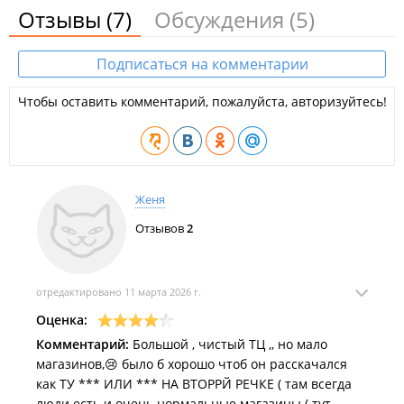
Отзывы
(7)
Обсуждения
(5)
Магазины одежды и нижнего белья:
Магазин женской одежды "
Via Moda
";
Подписаться на комментарии
Магазин женской одежды "
Эфилайн
";
Чтобы оставить комментарий, пожалуйста, авторизуйтесь!
Магазин мужской одежды "
Enriko Rosseti
";
Магазин мужской одежды "
Navigare
";
Магазин мужской одежды "
Corleone
";
Магазин мужской одежды "
Сударь
";
Женя
Магазин мужской одежды "
Enrico Rosetti
";
Отзывов
2
Магазин одежды "
Guess
".
Ювелирные магазины:
отредактировано 11 марта 2026 г.
Оценка:
Ювелирный магазин "
Lazurit&V
".
Комментарий:
Большой , чистый ТЦ ,, но мало
​Магазины товаров для дома и цветочные магазины:
магазинов,😢 было б хорошо чтоб он расскачался
как ТУ *** ИЛИ *** НА ВТОРРЙ РЕЧКЕ ( там всегда
Магазин товаров для дома "
Домовид
";
люди есть и очень нормальные магазины ( тут