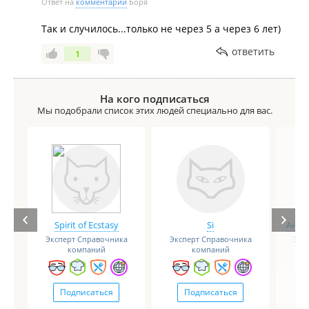
Ответ на
комментарий
Боря
Так и случилось...только не через 5 а через 6 лет)
ответить
1
На кого подписаться
Мы подобрали список этих людей специально для вас.
Spirit of Ecstasy
Si
Анге
Эксперт Справочника
Эксперт Справочника
Экс
компаний
компаний
Подписаться
Подписаться