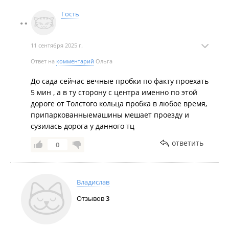
Посетители фуд-корта на Третьей Рабочей разбежались из-
Гость
за пожарной тревоги.
11 сентября 2025 г.
Ответ на
комментарий
Ольга
До сада сейчас вечные пробки по факту проехать
5 мин , а в ту сторону с центра именно по этой
дороге от Толстого кольца пробка в любое время,
припаркованныемашины мешает проезду и
сузилась дорога у данного тц
ответить
0
Владислав
Отзывов
3