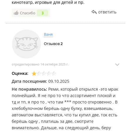
кинотеатр, игровые для детей и пр.
Магазины специализированных товаров:
ответить
Спасибо
3
Магазин специализированных товаров "
M-hookah
".
Компании по предоставлению услуг:
Ваня
Торговая компания "
Первый Auto
".
Отзывов
2
Точки общественного питания:
Кофейня "
Tea Funny
";
отредактировано 14 октября 2025 г.
Кофейня "
Pims
";
Оценка:
Кофеточка "
Coffee Way
";
Дата посещения:
09.10.2025
Пит-стоп "
CoffeeMachine
";
Не понравилось:
Реми, который открылся -это мрак
Пиццерия "
Pastapizza
";
полнейший. Я не про то что ассортимент плохой и
тд и тп, я про то , что там *** просто откровенно . В
Кафе "
Омлет станция
";
хлебобулочном берёшь одну булку, взвешиваешь,
Кафе "
Белый Барашка
";
автоматом выставляется, что ты купил две, ток есть
берёшь одну , платишь за две, смотрите
Кафе "
Миринэ
";
внимательно. Дальше, на следующий день, беру