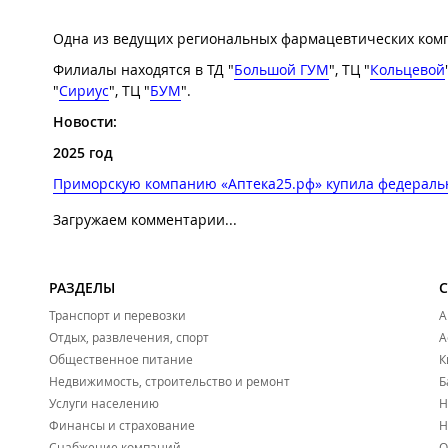
Одна из ведущих региональных фармацевтических компан
Филиалы находятся в ТД "
Большой ГУМ
", ТЦ "
Кольцевой
"
Сириус
", ТЦ "
БУМ
".
Новости:
2025 год
Приморскую компанию «Аптека25.рф» купила федеральн
Загружаем комментарии...
РАЗДЕЛЫ
Транспорт и перевозки
А
Отдых, развлечения, спорт
А
Общественное питание
К
Недвижимость, строительство и ремонт
Б
Услуги населению
Н
Финансы и страхование
Н
Снабжение компаний
О