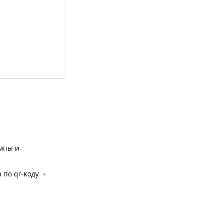
мпы и
 по qr-коду