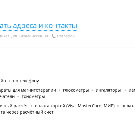
ать адреса и контакты
ихая", ул. Сахалинская, 38
1 телефон
айн
по телефону
араты для магнитотерапии
глюкометры
ингаляторы
ла
учатели
тонометры
ичный расчёт
оплата картой (Visa, MasterCard, МИР)
оплата
та через расчётный счёт