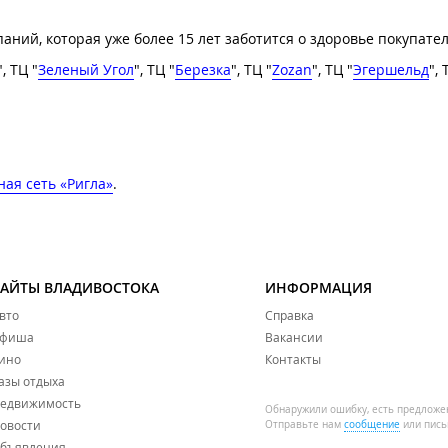
ий, которая уже более 15 лет заботится о здоровье покупател
", ​ТЦ "
Зеленый Угол
", ТЦ "
Березка
", ТЦ "
Zozan
", ТЦ "
Эгершельд
", 
ая сеть «Ригла»
.
САЙТЫ ВЛАДИВОСТОКА
ИНФОРМАЦИЯ
вто
Справка
фиша
Вакансии
ино
Контакты
азы отдыха
едвижимость
Обнаружили ошибку, есть предложе
овости
Отправьте нам
сообщение
или пись
бъявления