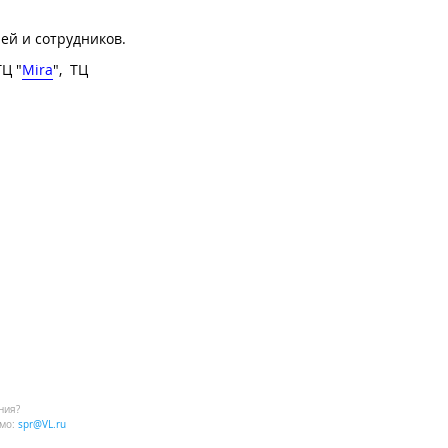
ей и сотрудников.
ТЦ "
Mira
", ТЦ
ния?
мо:
spr@VL.ru