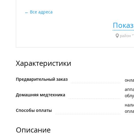
Все адреса
Показ
район "Т
Характеристики
Предварительный заказ
онл
апп
Домашняя медтехника
обл
нал
Способы оплаты
опла
Описание