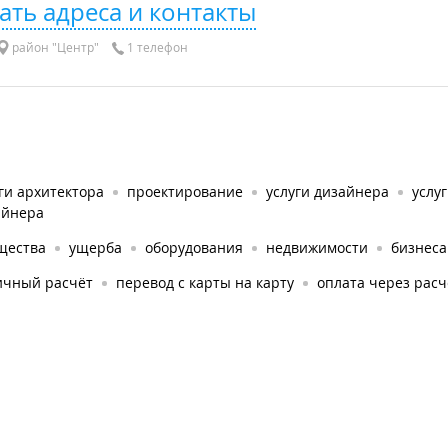
ать адреса и контакты
район "Центр"
1 телефон
ги архитектора
проектирование
услуги дизайнера
услу
айнера
щества
ущерба
оборудования
недвижимости
бизнеса
ичный расчёт
перевод с карты на карту
оплата через рас