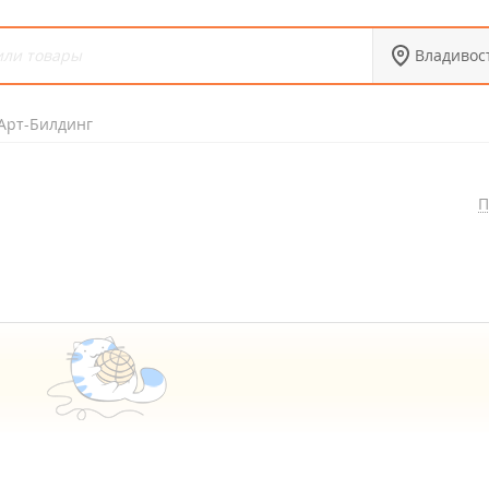
Владивос
Арт-Билдинг
П