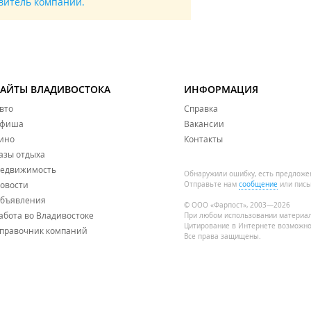
авитель компании.
САЙТЫ ВЛАДИВОСТОКА
ИНФОРМАЦИЯ
вто
Справка
фиша
Вакансии
ино
Контакты
азы отдыха
едвижимость
Обнаружили ошибку, есть предложе
овости
Отправьте нам
сообщение
или пись
бъявления
© ООО «Фарпост», 2003—2026
абота во Владивостоке
При любом использовании материа
Цитирование в Интернете возможно
правочник компаний
Все права защищены.