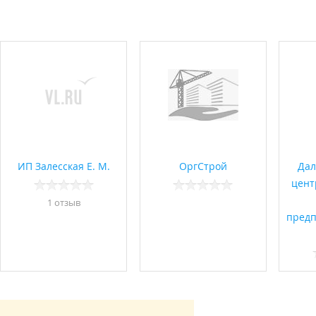
ИП Залесская Е. М.
ОргСтрой
Дал
цент
1 отзыв
предп