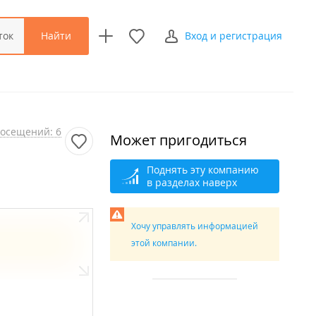
Найти
ток
Вход и регистрация
осещений: 6
Может пригодиться
Поднять эту компанию
в разделах наверх
Хочу управлять информацией
этой компании.