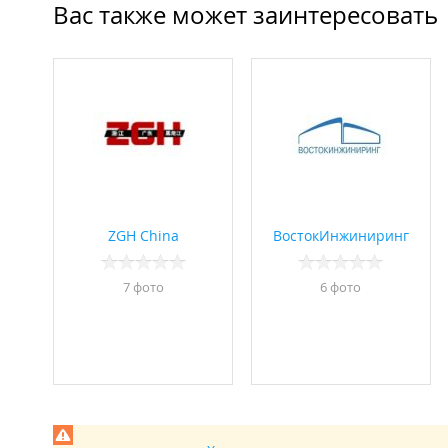
Вас также может заинтересовать
ZGH Chinа
ВостокИнжиниринг
7 фото
6 фото