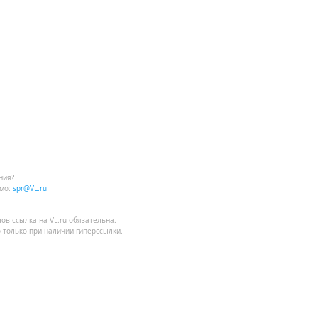
ния?
мо:
spr@VL.ru
лов
ссылка на VL.ru
обязательна.
 только при наличии гиперссылки.