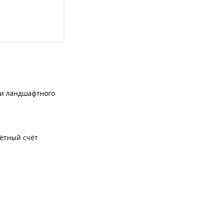
ги ландшафтного
чётный счёт