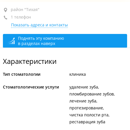
район "Тихая", ул. Сахалинская, 3
район "Тихая"
1 телефон
+7 (423) 256-20-90
Показать адреса и контакты
сегодня закрыто
Поднять эту компанию
в разделах наверх
Характеристики
Тип стоматологии
клиника
Стоматологические услуги
удаление зуба
пломбирование зубов
лечение зуба
протезирование
чистка полости рта
реставрация зуба