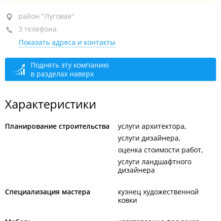
район "Луговая", ул. Луговая, 30/3
район "Луговая"
3 телефона
+7 (423) 253-19-39
Показать адреса и контакты
+7 (423) 258-88-80
+7 908 443-19-39
Поднять эту компанию
в разделах наверх
закрыто, откроется в 10:00
Характеристики
Планирование строительства
услуги архитектора
услуги дизайнера
оценка стоимости работ
услуги ландшафтного
дизайнера
Специализация мастера
кузнец художественной
ковки