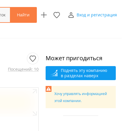
Найти
ток
Вход и регистрация
Может пригодиться
Посещений: 10
Поднять эту компанию
в разделах наверх
Хочу управлять информацией
этой компании.