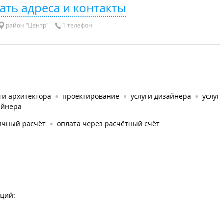
ать адреса и контакты
район "Центр"
1 телефон
ги архитектора
проектирование
услуги дизайнера
услу
айнера
ичный расчёт
оплата через расчётный счёт
пций: