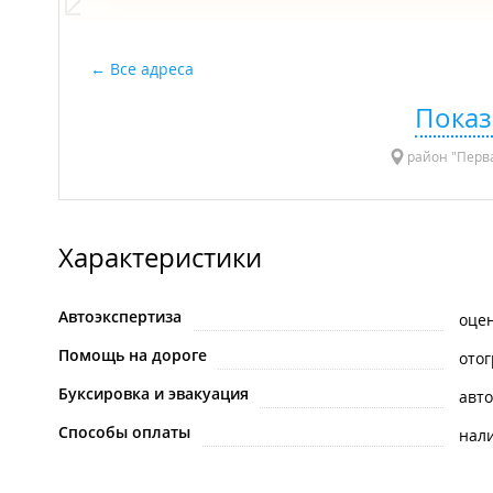
Все адреса
Показ
район "Перва
Характеристики
Автоэкспертиза
оце
Помощь на дороге
ото
Буксировка и эвакуация
авт
Способы оплаты
нал