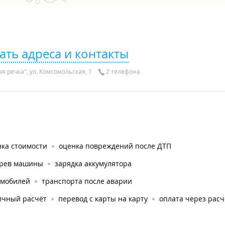
ать адреса и контакты
я речка", ул. Комсомольская, 1
2 телефона
нка стоимости
оценка повреждений после ДТП
грев машины
зарядка аккумулятора
омобилей
транспорта после аварии
ичный расчёт
перевод с карты на карту
оплата через рас