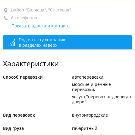
район "Баляева", ул. Руднева, 14А
район "Баляева", "Снеговая"
6 телефонов
+7 924 336-77-02
Показать адреса и контакты
закрыто, откроется в 09:00
Поднять эту компанию
в разделах наверх
Характеристики
Способ перевозки
автоперевозки
морские и речные
перевозки
услуга "перевоз от двери до
двери"
Вид перевозок
внутригородские
Вид груза
габаритный