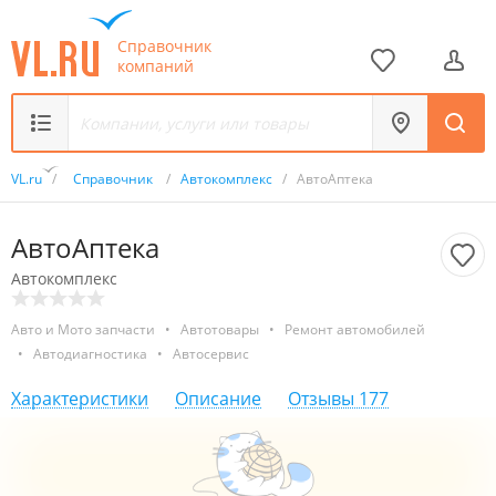
Справочник
компаний
VL.ru
/
Справочник
/
Автокомплекс
/
АвтоАптека
АвтоАптека
Автокомплекс
Авто и Мото запчасти
•
Автотовары
•
Ремонт автомобилей
•
Автодиагностика
•
Автосервис
Характеристики
Описание
Отзывы
177