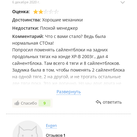
6 декабря 2020 г.
Оценка:
Достоинства:
Хорошие механики
Недостатки:
Плохой менеджер
Комментарий:
Что с вами стало? Ведь была
нормальная СТОха!
Попросил поменять сайлентблоки на задних
продольных тягах на хонде ХР-В 2003г., дал 4
сайнентблока. Там всего 4 тяги и 8 сайлентблоков.
Задумка была в том, чтобы поменять 2 сайлентблока
на одной тяге, 2 на другой, и не трогать остальные
две тяги пока. Это же логично. Но мы друг друга не
поняли, и в итоге они поменяли по одному
Развернуть
сайлентблоку на каждой из четырех тяг. Они что
ответить
Спасибо
9
издеваются?? И не поленились же снимать все 4
тяги!!! Да, я не объяснил конкретно, пальцем не
показал какие именно сайлентблоки и на каких
конкретно тягах менять,упустил момент... Видимо
Evgen
этим и воспользовались. Почему без моего ведома
Отзывов
1