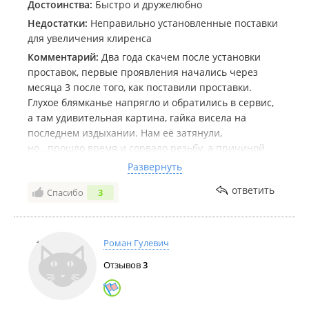
Достоинства:
Быстро и дружелюбно
Недостатки:
Неправильно установленные поставки
для увеличения клиренса
Комментарий:
Два года скачем после установки
проставок, первые проявления начались через
месяца 3 после того, как поставили проставки.
Глухое блямканье напрягло и обратились в сервис,
а там удивительная картина, гайка висела на
последнем издыхании. Нам её затянули,
но...прошло время и сорвало резьбу, а причиной
стало то, что поставка не до конца была вставлена.
Развернуть
Итог таков, нарезали новую резьбу на шпильке,
ответить
Спасибо
3
раздолбай подшипник в чашке. Эмоций много, ибо
то, что нами было куплено по мануалу(проставки)
навязать администратор свои, надурив, что те нам
не подойдут. Вот спасибо большое. Не советую
Роман Гулевич
Отзывов
3