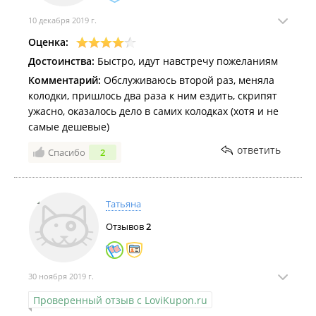
Принципиально!!! И другим вас советовать не
стану.
10 декабря 2019 г.
Оценка:
Достоинства:
Быстро, идут навстречу пожеланиям
Комментарий:
Обслуживаюсь второй раз, меняла
колодки, пришлось два раза к ним ездить, скрипят
ужасно, оказалось дело в самих колодках (хотя и не
самые дешевые)
ответить
Спасибо
2
Татьяна
Отзывов
2
30 ноября 2019 г.
Проверенный отзыв с LoviKupon.ru