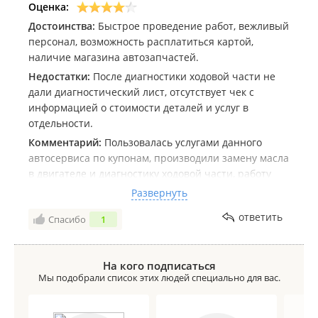
Оценка:
Достоинства:
Быстрое проведение работ, вежливый
персонал, возможность расплатиться картой,
наличие магазина автозапчастей.
Недостатки:
После диагностики ходовой части не
дали диагностический лист, отсутствует чек с
информацией о стоимости деталей и услуг в
отдельности.
Комментарий:
Пользовалась услугами данного
автосервиса по купонам, производили замену масла
в двигателе и диагностику ходовой части, работу
сделали быстро, результаты диагностики озвучили
Развернуть
устно, хотелось бы получить диагностический лист
ответить
Спасибо
1
для дальнейшего устранения неисправностей,
также дали один чек на общую сумму
произведенных работ, нет понимания о стоимости
На кого подписаться
расходников в разбивке.
Мы подобрали список этих людей специально для вас.