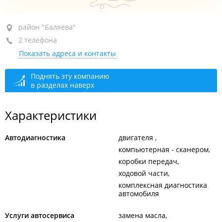
район "Баляева", ул. Адмирала Юмашева, 7Б
район "Баляева"
2 телефона
ТЦ "Зеленый угол"
Показать адреса и контакты
+7 (423) 280-46-50
+7 967 958-46-50
Поднять эту компанию
в разделах наверх
открыто: 09:00–20:00
Характеристики
Автодиагностика
двигателя
компьютерная - сканером
коробки передач
ходовой части
комплексная диагностика
автомобиля
Услуги автосервиса
замена масла