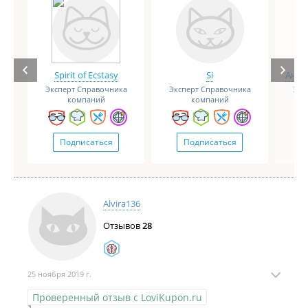
Spirit of Ecstasy
Si
Анге
Эксперт Справочника
Эксперт Справочника
Экс
компаний
компаний
Подписаться
Подписаться
Alvira136
Отзывов
28
25 ноября 2019 г.
Проверенный отзыв с LoviKupon.ru