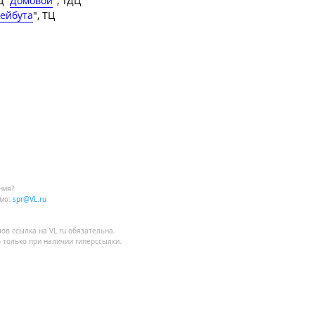
Ц "
Домовой
", ТДЦ
ейбута
", ТЦ
ния?
мо:
spr@VL.ru
лов
ссылка на VL.ru
обязательна.
 только при наличии гиперссылки.