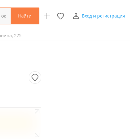
Найти
ток
Вход и регистрация
инина, 275