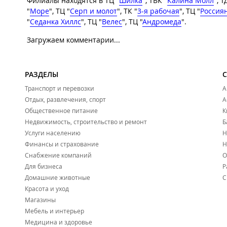
Филиалы находятся в ТЦ "
Шилка
", ТВК "
Калина Молл
", Т
"
Море
", ТЦ "
Серп и молот
", ТК "
3-я рабочая
", ТЦ "
Россия
"
Седанка Хиллс
", ТЦ "
Велес
", ТЦ "
Андромеда
".
Загружаем комментарии...
РАЗДЕЛЫ
Транспорт и перевозки
А
Отдых, развлечения, спорт
А
Общественное питание
К
Недвижимость, строительство и ремонт
Б
Услуги населению
Н
Финансы и страхование
Н
Снабжение компаний
О
Для бизнеса
Р
Домашние животные
С
Красота и уход
Магазины
Мебель и интерьер
Медицина и здоровье