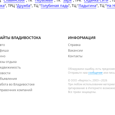
Д "
Славянский
", ТК "
Первомай
", ТК "
Заря
", ТРК "
Седанка Сити
", Т
нка
", ТРЦ "
Дружба
", ТЦ "
Голубиная падь
", ТЦ "
Ладыгина
", ТЦ "
На Н
САЙТЫ ВЛАДИВОСТОКА
ИНФОРМАЦИЯ
вто
Справка
фиша
Вакансии
ино
Контакты
азы отдыха
едвижимость
Обнаружили ошибку, есть предложе
овости
Отправьте нам
сообщение
или пись
бъявления
© ООО «Фарпост», 2003—2026
абота во Владивостоке
При любом использовании материа
Цитирование в Интернете возможно
правочник компаний
Все права защищены.