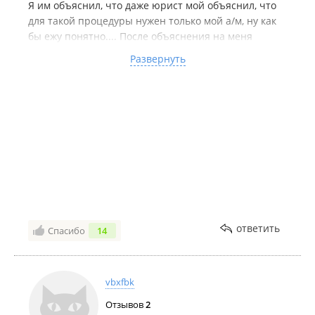
Я им объяснил, что даже юрист мой объяснил, что
для такой процедуры нужен только мой а/м, ну как
бы ежу понятно.... После объяснения на меня
почему то повысили голос, я сказал всего доброго и
Развернуть
положил трубку.
Потом позвонил ещё в четыре компании, вопросы
везде были только по срокам, по итогу уже сделал
все что хотел, никого тащить не пришлось)
Да и фиг с ними забыл уже про них, как вдруг с
официального рекламного номера этой вот
Авторитет Плюс +7(914) 739-51-13,.... Прилетает СМС
СЛЕДУЮЩЕГО содержания -"Пламенный привет
вашему тупому юристу!"
Так сказать оригинальный поскриптум.....
А чтоб не баснословить прикрепляю фото смс
ответить
Спасибо
14
См в обсуждениях
vbxfbk
Отзывов
2