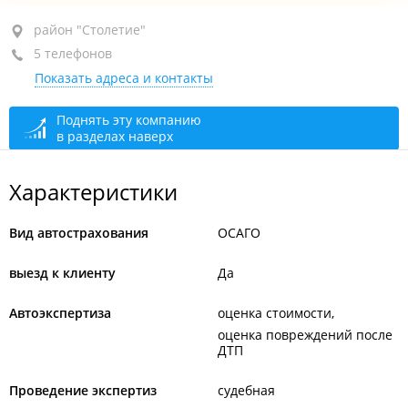
район "Столетие", пр-т 100-летия Владивостока, 56
район "Столетие"
5 телефонов
оф. 82
Показать адреса и контакты
+7 (423) 252-32-21
+7 914 739-51-13
Поднять эту компанию
в разделах наверх
+7 914 657-09-43
+7 902 529-28-06
Характеристики
+7 924 237-83-55
Вид автострахования
ОСАГО
сегодня закрыто
выезд к клиенту
Да
Автоэкспертиза
оценка стоимости
оценка повреждений после
ДТП
Проведение экспертиз
судебная