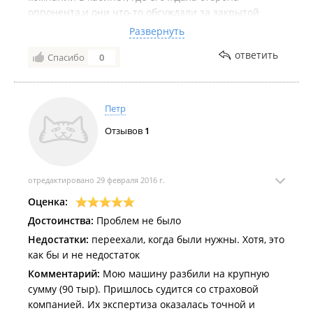
оппонента,и они что-то обсуждали за закрытой
дверью,а не подошёл к нам! Сразу поставил этим
Развернуть
действом все происходящее под сомнение и дал
ответить
Спасибо
0
усомниться в своей независимости!
Петр
Отзывов
1
отредактировано 29 февраля 2016 г.
Оценка:
Достоинства:
Проблем не было
Недостатки:
переехали, когда были нужны. Хотя, это
как бы и не недостаток
Комментарий:
Мою машину разбили на крупную
сумму (90 тыр). Пришлось судится со страховой
компанией. Их экспертиза оказалась точной и