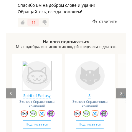
Спасибо Вм на добром слове и удачи!
Обращайтесь, всегда поможем!
ответить
-11
На кого подписаться
Мы подобрали список этих людей специально для вас.
Spirit of Ecstasy
Si
Анге
Эксперт Справочника
Эксперт Справочника
Экс
компаний
компаний
Подписаться
Подписаться