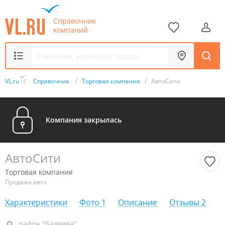
Справочник
компаний
VL.ru
/
Справочник
/
Торговая компания
/
АвтоСити
Компания закрылась
АвтоСити
Торговая компания
Продажа авто
Характеристики
Фото
1
Описание
Отзывы
2
район "Баляева", ул. Адмирала Юмашева, 22В
район "Баляева"