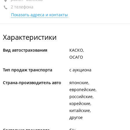
2 телефона
+7 (423) 292-44-44
Показать адреса и контакты
+7 (423) 202-67-05
Характеристики
Вид автострахования
КАСКО
ОСАГО
Тип продаж транспорта
с аукциона
Страна-производитель авто
японские
европейские
российские
корейские
китайские
другое