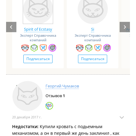
Spirit of Ecstasy
Si
Анге
Эксперт Справочника
Эксперт Справочника
Экс
компаний
компаний
Подписаться
Подписаться
Георгий Чумаков
Отзывов
1
20 декабря 2017 г.
Недостатки:
Купили кровать с подьемным
механизмом, а он в первый же день заклинил , как