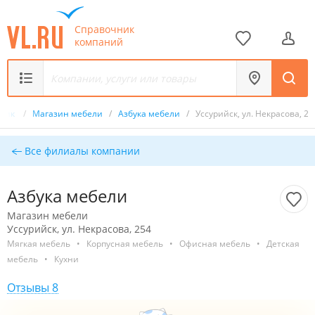
Справочник
компаний
чник
/
Магазин мебели
/
Азбука мебели
/
Уссурийск, ул. Некрасова, 25
Все филиалы компании
Азбука мебели
Магазин мебели
Уссурийск, ул. Некрасова, 254
Мягкая мебель
•
Корпусная мебель
•
Офисная мебель
•
Детская
мебель
•
Кухни
Отзывы 8