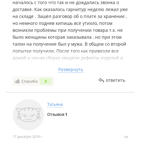
началось с того что так и не дождались звонка о
доставке. Как оказалось гарнитур неделю лежал уже
на складе . Зашёл разговор об о плате за хранение ,
но немного подняв кипишь всё утихло, потом
возникли проблемы при получении товара т.к. не
было женщины которая заказывала , но при этом
талон на получение был у мужа. В общем со второй
попытки получили. После того как привезли все
домой и начав сборку увидели дефекты изделий и
не соответствие некоторых деталей. Позвонили с
Развернуть
претензией в результате чего нас попросили
составить отчёт в виде фото о целостности упаковки
ответить
Спасибо
5
и соответствии наклеек на ней. На следующий день
попросили сделать отчёт в виде фото о целостности
обрешётки т.к. хотели сослаться на транспортную
Татьяна
компанию. . В общем прошла неделя но деталей
шкафа мы так ещё и не получили. ...в общем я бы
Отзывов
1
не советовал людям эту организацию т. К. Деньги
были заплачены приличные , а качество изделий
ужасное и организация всего в общем тоже
17 декабря 2018 г.
ужасная.