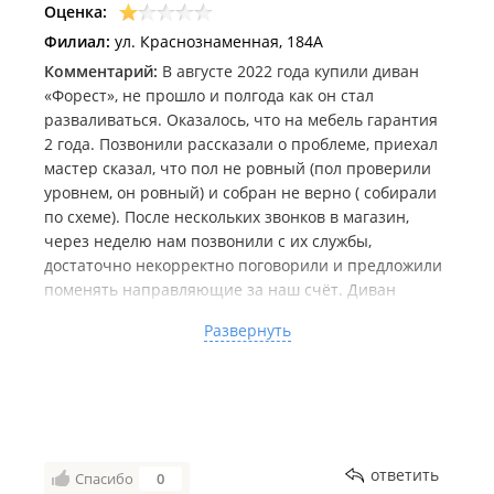
Оценка:
Филиал:
ул. Краснознаменная, 184А
Комментарий:
В августе 2022 года купили диван
«Форест», не прошло и полгода как он стал
разваливаться. Оказалось, что на мебель гарантия
2 года. Позвонили рассказали о проблеме, приехал
мастер сказал, что пол не ровный (пол проверили
уровнем, он ровный) и собран не верно ( собирали
по схеме). После нескольких звонков в магазин,
через неделю нам позвонили с их службы,
достаточно некорректно поговорили и предложили
поменять направляющие за наш счёт. Диван
просаживается под весом не тяжелого человека.
Развернуть
Когда покупаешь небольшой диван за 30 тыщ,
хочется чтобы он служил не 6 месяцев, а немного
дольше. Сейчас составляем заявление об возврате,
складывается впечатление, что как таковой
гарантии не существует, обслуживание и качество
товара оставляет желать лучшего.
ответить
Спасибо
0
Дата посещения:
Апрель 2023