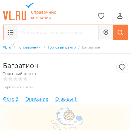
Справочник
компаний
VL.ru
/
Справочник
/
Торговый центр
/
Багратион
Багратион
Торговый центр
Торговые центры
Фото
3
Описание
Отзывы
1