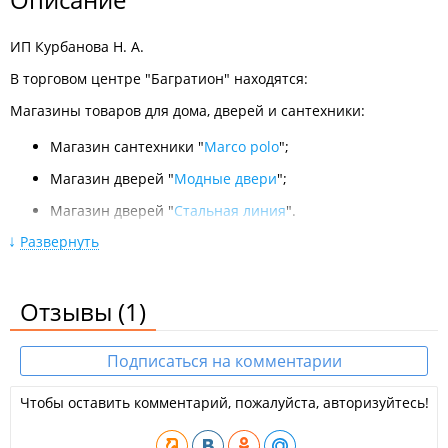
ИП Курбанова Н. А.
В торговом центре "Багратион" находятся:
Магазины товаров для дома, дверей и сантехники:
Магазин сантехники "
Marco polo
";
Магазин дверей "
Модные двери
";
Магазин дверей "
Стальная линия
".
Развернуть
Магазины электрики и электрооборудования:
Магазин электрики "
Орион-Свет
";
Отзывы
(1)
Магазин светотехники "
Centrsvet
";
Магазин электрооборудования "
Электрика
".
Подписаться на комментарии
​Магазины отделочных материалов:
Чтобы оставить комментарий, пожалуйста, авторизуйтесь!
Магазин лакокрасочных изделий "
Tikkurila
";