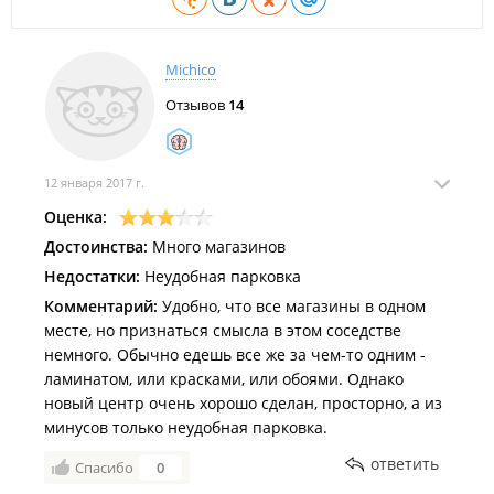
Магазин отделочных материалов "
ТерраПрим
";
Магазин строительных материалов "
Полы & стены
";
Michico
Магазин строительных материалов "
ИриDa
".
Отзывов
14
Магазины напольных покрытий:
Магазин напольных покрытий "
Европейский ламинат
".
12 января 2017 г.
Мебельные магазины:
Оценка:
Магазин кухонь и корпусной мебели "
Manhattan
";
Достоинства:
Много магазинов
Магазин кухонь и корпусной мебели "
Асторий
".
Недостатки:
Неудобная парковка
Комментарий:
Удобно, что все магазины в одном
Компании по предоставлению услуг:
месте, но признаться смысла в этом соседстве
Торговая компания "
Rigens
";
немного. Обычно едешь все же за чем-то одним -
ламинатом, или красками, или обоями. Однако
Торговая компания "
Baijax
";
новый центр очень хорошо сделан, просторно, а из
Торговая компания "
Керадом ВЛ
";
минусов только неудобная парковка.
Производственная компания "
Корпорация уюта
";
ответить
Спасибо
0
Торгово-производственная компания "
Rioma
".