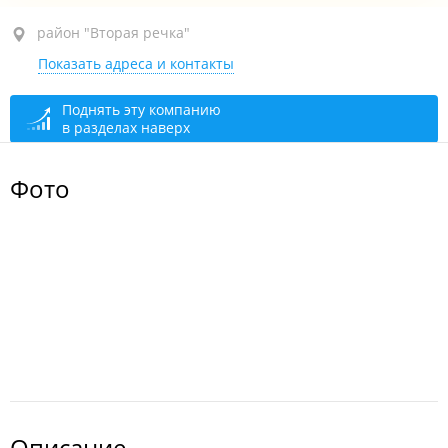
район "Вторая речка", ул. Русская, 87В
район "Вторая речка"
Показать адреса и контакты
Администрация
сегодня закрыто
сегодня закрыто
Поднять эту компанию
в разделах наверх
Фото
Описание